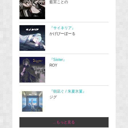
藍宮ことの
『サイネリア』
かげぴーぼーる
『Sister』
ROY
『朝凪ぐ / 朱夏氷菓』
ジグ
...もっと見る