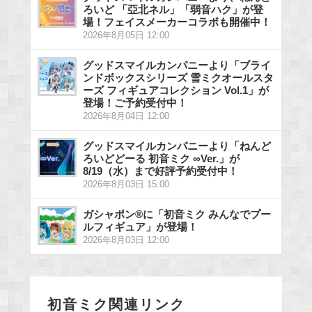
ろいど 「亞北ネル」「弱音ハク」が登
場！フェイスメーカーコラボも開催中！
2026年8月05日 12:00
グッドスマイルカンパニーより「ブライ
ンドボックスシリーズ 雪ミクオールスタ
ーズ フィギュアコレクション Vol.1」が
登場！ご予約受付中！
2026年8月04日 12:00
グッドスマイルカンパニーより「ねんど
ろいどどーる 初音ミク ∞Ver.」が
8/19（水）まで好評予約受付中！
2026年8月03日 15:00
ガシャポン®に「初音ミク みんなでプー
ルフィギュア」が登場！
2026年8月03日 12:00
初音ミク関連リンク