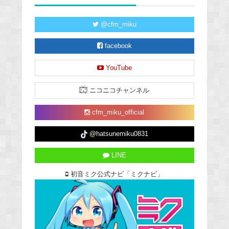
@cfm_miku
facebook
YouTube
ニコニコチャンネル
cfm_miku_official
@hatsunemiku0831
LINE
初音ミク公式ナビ「ミクナビ」