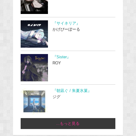
『サイネリア』
かげぴーぼーる
『Sister』
ROY
『朝凪ぐ / 朱夏氷菓』
ジグ
...もっと見る