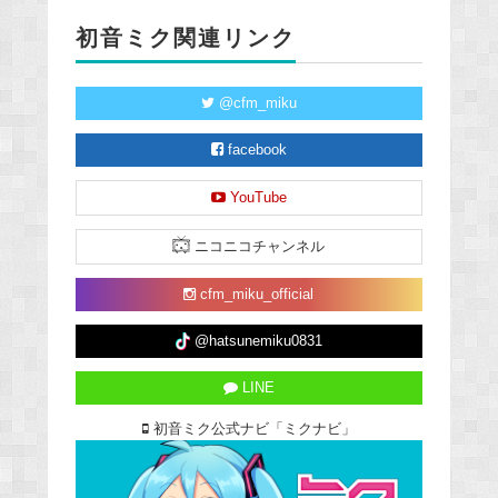
初音ミク関連リンク
@cfm_miku
facebook
YouTube
ニコニコチャンネル
cfm_miku_official
@hatsunemiku0831
LINE
初音ミク公式ナビ「ミクナビ」