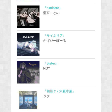
『ruminate』
藍宮ことの
『サイネリア』
かげぴーぼーる
『Sister』
ROY
『朝凪ぐ / 朱夏氷菓』
ジグ