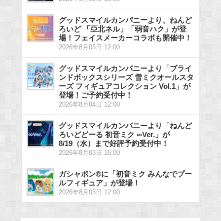
グッドスマイルカンパニーより、ねんど
ろいど 「亞北ネル」「弱音ハク」が登
場！フェイスメーカーコラボも開催中！
2026年8月05日 12:00
グッドスマイルカンパニーより「ブライ
ンドボックスシリーズ 雪ミクオールスタ
ーズ フィギュアコレクション Vol.1」が
登場！ご予約受付中！
2026年8月04日 12:00
グッドスマイルカンパニーより「ねんど
ろいどどーる 初音ミク ∞Ver.」が
8/19（水）まで好評予約受付中！
2026年8月03日 15:00
ガシャポン®に「初音ミク みんなでプー
ルフィギュア」が登場！
2026年8月03日 12:00