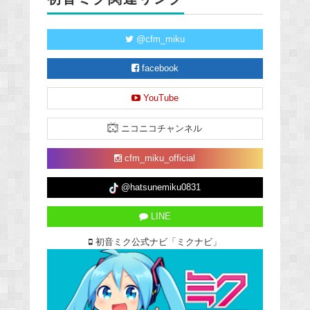
@cfm_miku
facebook
YouTube
ニコニコチャンネル
cfm_miku_official
@hatsunemiku0831
LINE
初音ミク公式ナビ「ミクナビ」