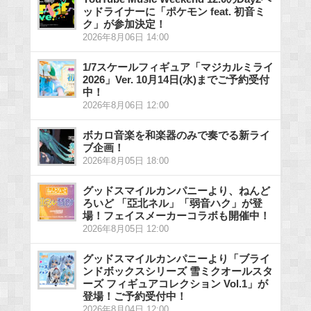
ッドライナーに「ポケモン feat. 初音ミ
ク」が参加決定！
2026年8月06日 14:00
1/7スケールフィギュア「マジカルミライ
2026」Ver. 10月14日(水)までご予約受付
中！
2026年8月06日 12:00
ボカロ音楽を和楽器のみで奏でる新ライ
ブ企画！
2026年8月05日 18:00
グッドスマイルカンパニーより、ねんど
ろいど 「亞北ネル」「弱音ハク」が登
場！フェイスメーカーコラボも開催中！
2026年8月05日 12:00
グッドスマイルカンパニーより「ブライ
ンドボックスシリーズ 雪ミクオールスタ
ーズ フィギュアコレクション Vol.1」が
登場！ご予約受付中！
2026年8月04日 12:00