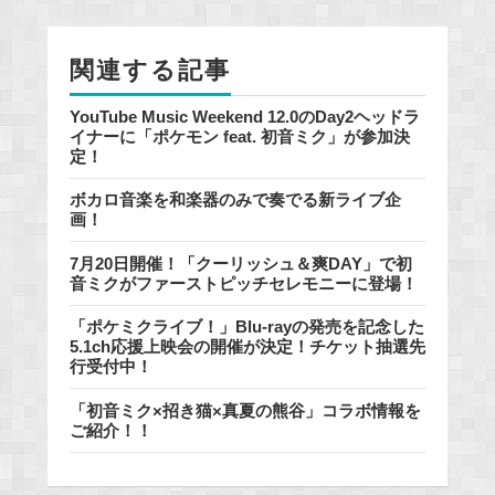
o
k
関連する記事
YouTube Music Weekend 12.0のDay2ヘッドラ
イナーに「ポケモン feat. 初音ミク」が参加決
定！
ボカロ音楽を和楽器のみで奏でる新ライブ企
画！
7月20日開催！「クーリッシュ＆爽DAY」で初
音ミクがファーストピッチセレモニーに登場！
「ポケミクライブ！」Blu-rayの発売を記念した
5.1ch応援上映会の開催が決定！チケット抽選先
行受付中！
「初音ミク×招き猫×真夏の熊谷」コラボ情報を
ご紹介！！