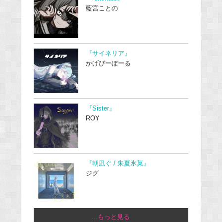
藍宮ことの
『サイネリア』
かげぴーぼーる
『Sister』
ROY
『朝凪ぐ / 朱夏氷菓』
ジグ
...もっと見る