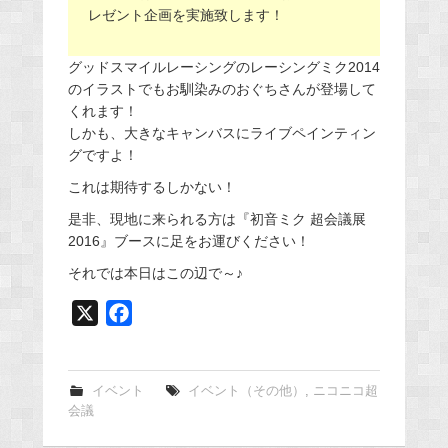
レゼント企画を実施致します！
グッドスマイルレーシングのレーシングミク2014
のイラストでもお馴染みのおぐちさんが登場して
くれます！
しかも、大きなキャンバスにライブペインティン
グですよ！
これは期待するしかない！
是非、現地に来られる方は『初音ミク 超会議展
2016』ブースに足をお運びください！
それでは本日はこの辺で～♪
X
F
a
c
e
イベント
イベント（その他）
,
ニコニコ超
会議
b
o