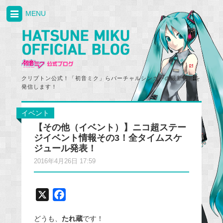
MENU
クリプトン公式！「初音ミク」らバーチャルシンガーの最新情報を
発信します！
イベント
【その他（イベント）】ニコ超ステー
ジイベント情報その3！全タイムスケ
ジュール発表！
2016年4月26日 17:59
X
F
a
どうも、
たれ蔵
です！
c