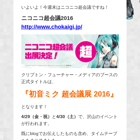
e
いよいよ！今週末はニコニコ超会議ですね！
b
ニコニコ超会議2016
o
http://www.chokaigi.jp/
o
k
クリプトン・フューチャー・メディアのブースの
正式タイトルは、
『初音ミク 超会議展 2016』
となります！
4/29（金・祝）
と
4/30（土）
で、沢山のイベント
が行われます。
既にblogでお伝えしたものも含め、タイムテーブ