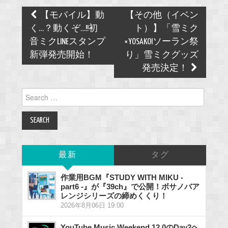
Post
【モバイル】動
【その他（イベン
navigation
く…？動くぞ…!!初
ト）】「雪ミク
音ミクLINEスタンプ
×YOSAKOIソーラン祭
新弾発売開始！
り」雪ミクグッズ
発売決定！
Search
for:
最新
タグ
作業用BGM『STUDY WITH MIKU -
part6 -』が『39ch』で公開！ボサノバア
レンジシリーズの締めくくり！
2026年8月06日 19:00
YouTube Music Weekend 12.0のDay2ヘ