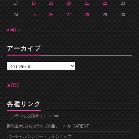
17
18
19
20
21
22
23
24
25
26
27
28
29
30
« 3月
5月 »
アーカイブ
ア
ー
カ
イ
ブ
RSS
各種リンク
コンテンツ投稿サイト piapro
世界最大規模のボカロ楽曲レーベル KARENT
バーチャルシンガー・ラインナップ