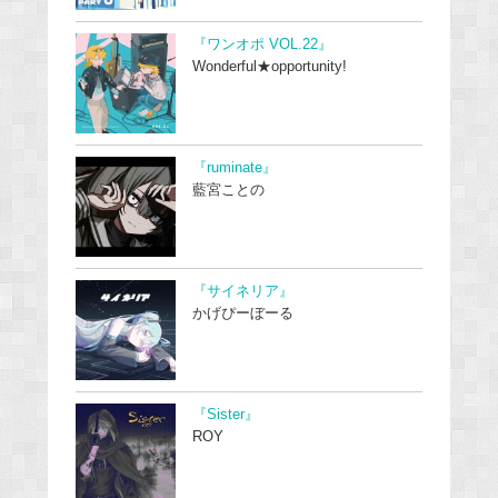
『ワンオポ VOL.22』
Wonderful★opportunity!
『ruminate』
藍宮ことの
『サイネリア』
かげぴーぼーる
『Sister』
ROY