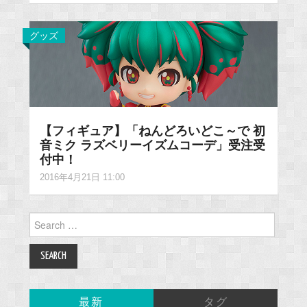
グッズ
【フィギュア】「ねんどろいどこ～で 初
音ミク ラズベリーイズムコーデ」受注受
付中！
2016年4月21日 11:00
Search
for:
最新
タグ