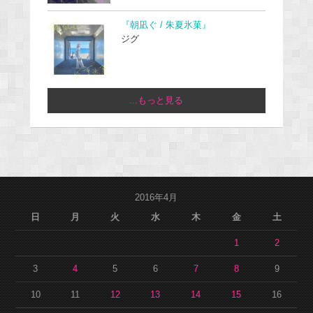
『朝凪ぐ / 朱夏氷菓』
ジグ
...もっと見る
2016年4月
日
月
火
水
木
金
土
1
2
3
4
5
6
7
8
9
10
11
12
13
14
15
16