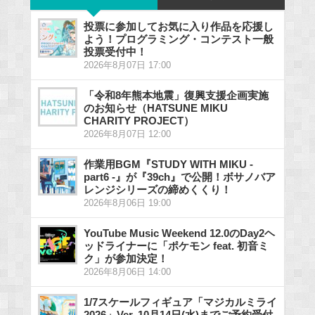
投票に参加してお気に入り作品を応援し
よう！プログラミング・コンテスト一般
投票受付中！
2026年8月07日 17:00
「令和8年熊本地震」復興支援企画実施
のお知らせ（HATSUNE MIKU
CHARITY PROJECT）
2026年8月07日 12:00
作業用BGM『STUDY WITH MIKU -
part6 -』が『39ch』で公開！ボサノバア
レンジシリーズの締めくくり！
2026年8月06日 19:00
YouTube Music Weekend 12.0のDay2ヘ
ッドライナーに「ポケモン feat. 初音ミ
ク」が参加決定！
2026年8月06日 14:00
1/7スケールフィギュア「マジカルミライ
2026」Ver. 10月14日(水)までご予約受付