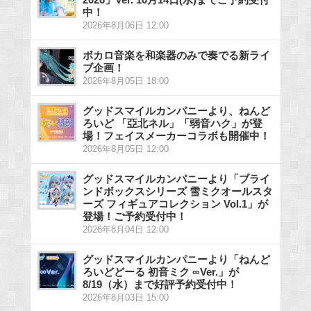
中！
2026年8月06日 12:00
ボカロ音楽を和楽器のみで奏でる新ライ
ブ企画！
2026年8月05日 18:00
グッドスマイルカンパニーより、ねんど
ろいど 「亞北ネル」「弱音ハク」が登
場！フェイスメーカーコラボも開催中！
2026年8月05日 12:00
グッドスマイルカンパニーより「ブライ
ンドボックスシリーズ 雪ミクオールスタ
ーズ フィギュアコレクション Vol.1」が
登場！ご予約受付中！
2026年8月04日 12:00
グッドスマイルカンパニーより「ねんど
ろいどどーる 初音ミク ∞Ver.」が
8/19（水）まで好評予約受付中！
2026年8月03日 15:00