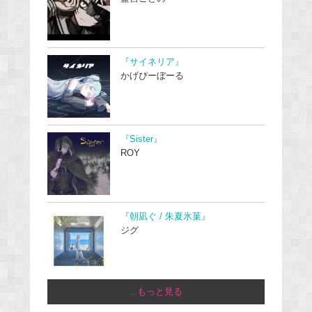
『サイネリア』
かげぴーぼーる
『Sister』
ROY
『朝凪ぐ / 朱夏氷菓』
ジグ
...もっと見る