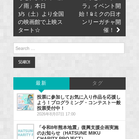
ノ雨」本日
ラ』イベント開
3/5（土）より全国
始！&ミクの日オ
の映画館で上映ス
ンリーガチャ開
タート☆
催！
Search
for:
最新
タグ
投票に参加してお気に入り作品を応援し
よう！プログラミング・コンテスト一般
投票受付中！
2026年8月07日 17:00
「令和8年熊本地震」復興支援企画実施
のお知らせ（HATSUNE MIKU
CHARITY PROJECT）