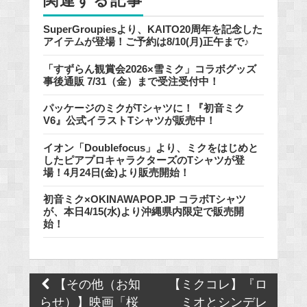
関連する記事
k
SuperGroupiesより、KAITO20周年を記念した
アイテムが登場！ご予約は8/10(月)正午まで♪
「すずらん観賞会2026×雪ミク」コラボグッズ
事後通販 7/31（金）まで受注受付中！
パッケージのミクがTシャツに！『初音ミク
V6』公式イラストTシャツが販売中！
イオン「Doublefocus」より、ミクをはじめと
したピアプロキャラクターズのTシャツが登
場！4月24日(金)より販売開始！
初音ミク×OKINAWAPOP.JP コラボTシャツ
が、本日4/15(水)より沖縄県内限定で販売開
始！
Post
【その他（お知
【ミクコレ】『ロ
navigation
らせ）】映画「桜
ミオとシンデレ