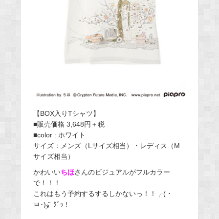
【BOX入りTシャツ】
■販売価格 3,648円＋税
■color : ホワイト
サイズ：メンズ（Lサイズ相当）・レディス（M
サイズ相当）
かわいい
ちほ
さんのビジュアルがフルカラー
で！！！
これはもう予約するするしかないっ！！╭( ･
ㅂ･)و ̑̑ ｸﾞｯ !