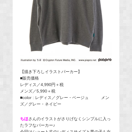
【描き下ろしイラストパーカー】
■販売価格
レディス／4,990円＋税
メンズ／5,990＋税
■color : レディス／グレー・ベージュ メン
ズ／グレー・ネイビー
ちほ
さんのイラストがさりげなくシンプルに入っ
たラフなパーカー♪
今回はショート丈のレディスサイズと男の子も女