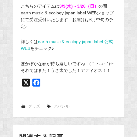
こちらのアイテムは
3/9(水)～3/20（日）
の間
earth music & ecology japan label WEBショップ
にて受注受付いたします！お届けは6月中旬の予
定♪
詳しくは
earth music & ecology japan label 公式
WEB
をチェック♪
ぽかぽかな春が待ち遠しいですね…(｀・ω・´)✧
それではまた！うさ太でした！アディオス！！
X
F
a
c
e
グッズ
アパレル
b
o
o