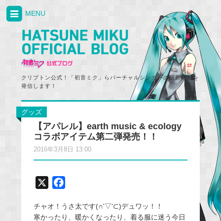
MENU
クリプトン公式！「初音ミク」らバーチャルシンガーの最新情報を
発信します！
グッズ
【アパレル】earth music & ecology
コラボアイテム第二弾発売！！
2016年3月8日 13:00
X
F
a
チャオ！うさ太です(∩'▽'⊂)デュワッ！！
c
寒かったり、暖かくなったり、着る服に迷う今日
e