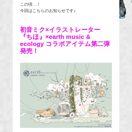
この頃…！
b
今回はこちらのお知らせです♪
o
o
初音ミク×イラストレーター
k
『ちほ』×earth music &
ecology コラボアイテム第二弾
発売！