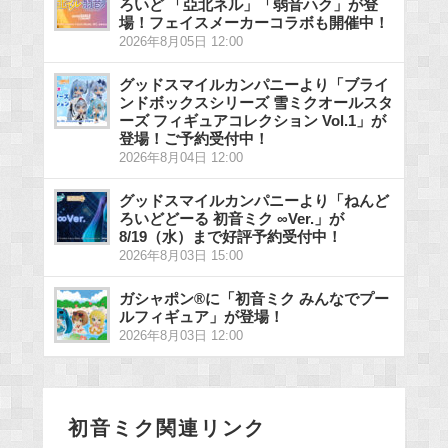
ろいど 「亞北ネル」「弱音ハク」が登
場！フェイスメーカーコラボも開催中！
2026年8月05日 12:00
グッドスマイルカンパニーより「ブライ
ンドボックスシリーズ 雪ミクオールスタ
ーズ フィギュアコレクション Vol.1」が
登場！ご予約受付中！
2026年8月04日 12:00
グッドスマイルカンパニーより「ねんど
ろいどどーる 初音ミク ∞Ver.」が
8/19（水）まで好評予約受付中！
2026年8月03日 15:00
ガシャポン®に「初音ミク みんなでプー
ルフィギュア」が登場！
2026年8月03日 12:00
初音ミク関連リンク