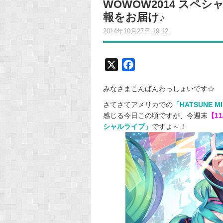
WOWOW2014 ス
報をお届け♪
2014年10月27日 19:12
X
F
a
みなさまこんばんわっしょいです☆
c
e
さてさてアメリカでの
「HATSUNE M
感じる今日この頃ですが、今週末
【1
b
シャルライブ」
ですよ～！
o
o
k