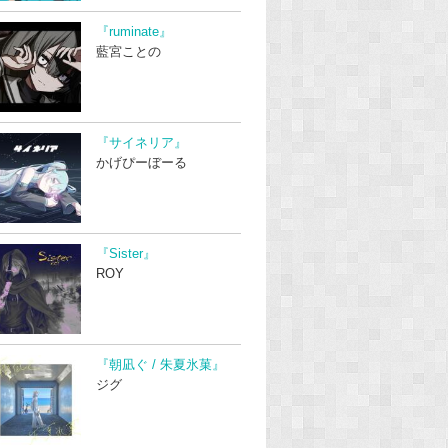
『ruminate』
藍宮ことの
『サイネリア』
かげぴーぼーる
『Sister』
ROY
『朝凪ぐ / 朱夏氷菓』
ジグ