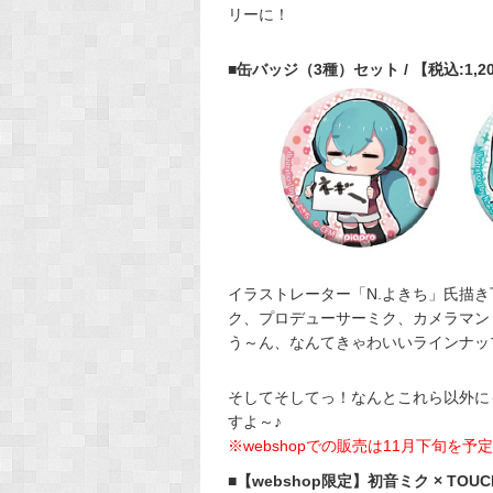
リーに！
■缶バッジ（3種）セット / 【税込:1,2
イラストレーター「N.よきち」氏描
ク、プロデューサーミク、カメラマン
う～ん、なんてきゃわいいラインナップな
そしてそしてっ！なんとこれら以外に
すよ～♪
※webshopでの販売は11月下旬を
■【webshop限定】初音ミク × TOU