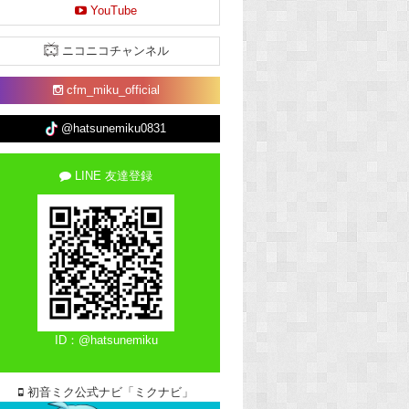
YouTube
ニコニコチャンネル
cfm_miku_official
@hatsunemiku0831
LINE 友達登録
ID：@hatsunemiku
初音ミク公式ナビ「ミクナビ」