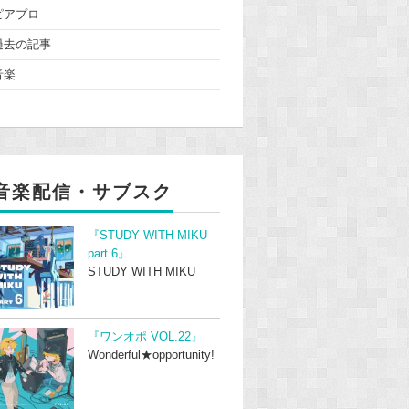
ピアプロ
過去の記事
音楽
音楽配信・サブスク
『STUDY WITH MIKU
part 6』
STUDY WITH MIKU
『ワンオポ VOL.22』
Wonderful★opportunity!