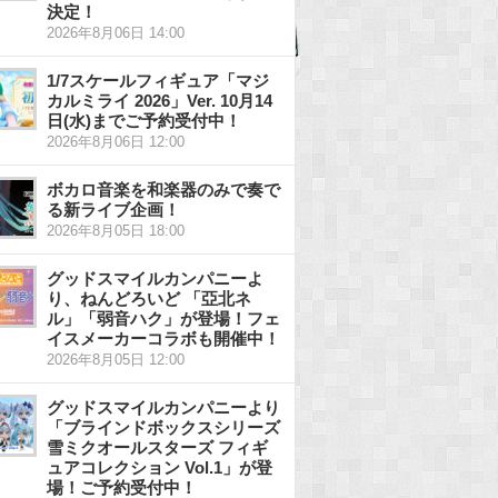
決定！
2026年8月06日 14:00
1/7スケールフィギュア「マジ
カルミライ 2026」Ver. 10月14
日(水)までご予約受付中！
2026年8月06日 12:00
ボカロ音楽を和楽器のみで奏で
る新ライブ企画！
2026年8月05日 18:00
グッドスマイルカンパニーよ
り、ねんどろいど 「亞北ネ
ル」「弱音ハク」が登場！フェ
イスメーカーコラボも開催中！
2026年8月05日 12:00
グッドスマイルカンパニーより
「ブラインドボックスシリーズ
雪ミクオールスターズ フィギ
ュアコレクション Vol.1」が登
場！ご予約受付中！