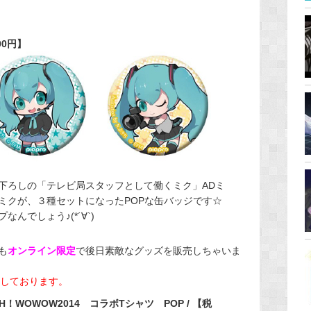
00円】
き下ろしの「テレビ局スタッフとして働くミク」ADミ
ミクが、３種セットになったPOPな缶バッジです☆
んでしょう♪(*´∀`)
も
オンライン限定
で後日素敵なグッズを販売しちゃいま
予定しております。
CH！WOWOW2014 コラボTシャツ POP / 【税