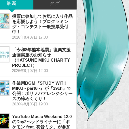
最新
タグ
投票に参加してお気に入り作品
を応援しよう！プログラミン
グ・コンテスト一般投票受付
中！
2026年8月07日 17:00
「令和8年熊本地震」復興支援
企画実施のお知らせ
（HATSUNE MIKU CHARITY
PROJECT）
2026年8月07日 12:00
作業用BGM『STUDY WITH
MIKU - part6 -』が『39ch』で
公開！ボサノバアレンジシリー
ズの締めくくり！
2026年8月06日 19:00
YouTube Music Weekend 12.0
のDay2ヘッドライナーに「ポ
ケモン feat. 初音ミク」が参加