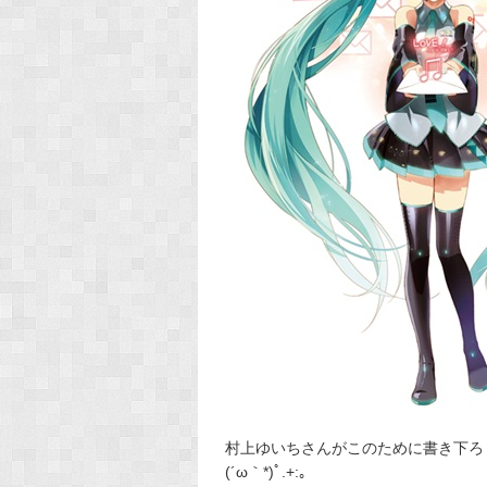
村上ゆいちさんがこのために書き下ろ
(´ω｀*)ﾟ.+:｡