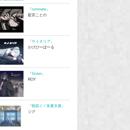
『ruminate』
藍宮ことの
『サイネリア』
かげぴーぼーる
『Sister』
ROY
『朝凪ぐ / 朱夏氷菓』
ジグ