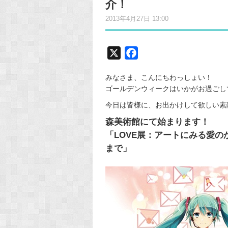
介！
2013年4月27日 13:00
X
F
a
みなさま、こんにちわっしょい！
c
ゴールデンウィークはいかがお過ごし
e
今日は皆様に、お出かけして欲しい素
b
o
森美術館にて始まります！
o
「LOVE展：アートにみる愛
k
まで」