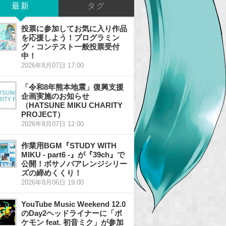
最新
タグ
投票に参加してお気に入り作品
を応援しよう！プログラミン
グ・コンテスト一般投票受付
中！
2026年8月07日 17:00
「令和8年熊本地震」復興支援
企画実施のお知らせ
（HATSUNE MIKU CHARITY
PROJECT）
2026年8月07日 12:00
作業用BGM『STUDY WITH
MIKU - part6 -』が『39ch』で
公開！ボサノバアレンジシリー
ズの締めくくり！
2026年8月06日 19:00
YouTube Music Weekend 12.0
のDay2ヘッドライナーに「ポ
ケモン feat. 初音ミク」が参加