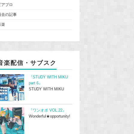
ピアプロ
過去の記事
音楽
音楽配信・サブスク
『STUDY WITH MIKU
part 6』
STUDY WITH MIKU
『ワンオポ VOL.22』
Wonderful★opportunity!