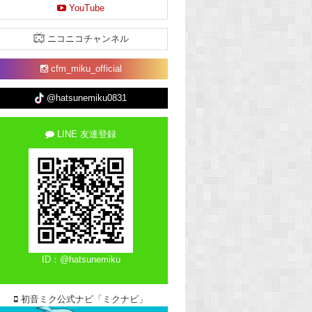
YouTube
ニコニコチャンネル
cfm_miku_official
@hatsunemiku0831
LINE 友達登録
ID：@hatsunemiku
初音ミク公式ナビ「ミクナビ」