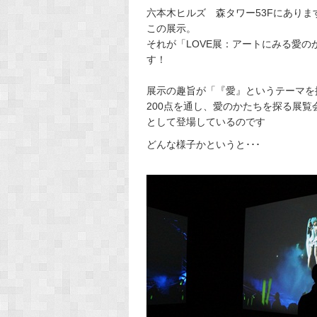
六本木ヒルズ 森タワー53Fにあり
この展示。
それが「LOVE展：アートにみる愛
す！
展示の趣旨が「『愛』というテーマを
200点を通し、愛のかたちを探る展
として登場しているのです
どんな様子かというと･･･