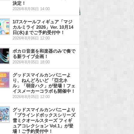
決定！
2026年8月06日 14:00
1/7スケールフィギュア「マジ
カルミライ 2026」Ver. 10月14
日(水)までご予約受付中！
2026年8月06日 12:00
ボカロ音楽を和楽器のみで奏で
る新ライブ企画！
2026年8月05日 18:00
グッドスマイルカンパニーよ
り、ねんどろいど 「亞北ネ
ル」「弱音ハク」が登場！フェ
イスメーカーコラボも開催中！
2026年8月05日 12:00
グッドスマイルカンパニーより
「ブラインドボックスシリーズ
雪ミクオールスターズ フィギ
ュアコレクション Vol.1」が登
場！ご予約受付中！