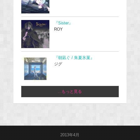
『Sister』
ROY
『朝凪ぐ / 朱夏氷菓』
ジグ
...もっと見る
2013年4月