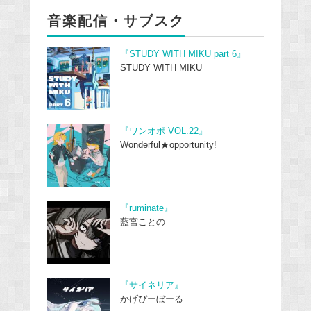
音楽配信・サブスク
『STUDY WITH MIKU part 6』
STUDY WITH MIKU
『ワンオポ VOL.22』
Wonderful★opportunity!
『ruminate』
藍宮ことの
『サイネリア』
かげぴーぼーる