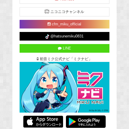
ニコニコチャンネル
cfm_miku_official
@hatsunemiku0831
LINE
初音ミク公式ナビ「ミクナビ」