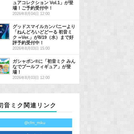
ュアコレクション Vol.1」が登
場！ご予約受付中！
2026年8月04日 12:00
グッドスマイルカンパニーより
「ねんどろいどどーる 初音ミ
ク ∞Ver.」が8/19（水）まで好
評予約受付中！
2026年8月03日 15:00
ガシャポン®に「初音ミク みん
なでプールフィギュア」が登
場！
2026年8月03日 12:00
初音ミク関連リンク
@cfm_miku