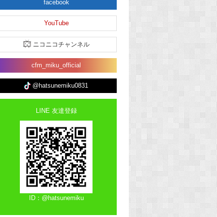
facebook
YouTube
ニコニコチャンネル
cfm_miku_official
@hatsunemiku0831
LINE 友達登録
ID：@hatsunemiku