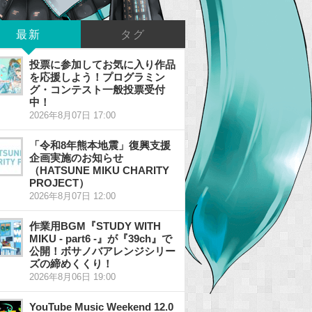
最新
タグ
投票に参加してお気に入り作品
を応援しよう！プログラミン
グ・コンテスト一般投票受付
中！
2026年8月07日 17:00
「令和8年熊本地震」復興支援
企画実施のお知らせ
（HATSUNE MIKU CHARITY
PROJECT）
2026年8月07日 12:00
作業用BGM『STUDY WITH
MIKU - part6 -』が『39ch』で
公開！ボサノバアレンジシリー
ズの締めくくり！
2026年8月06日 19:00
YouTube Music Weekend 12.0