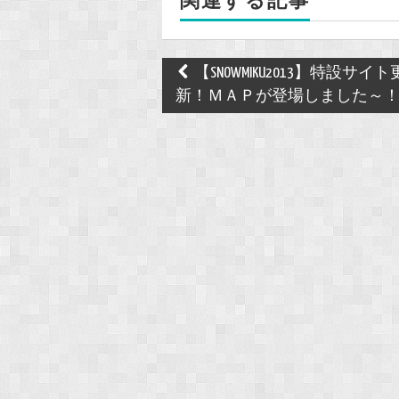
関連する記事
k
Post
【SNOWMIKU2013】特設サイト
navigation
新！ＭＡＰが登場しました～