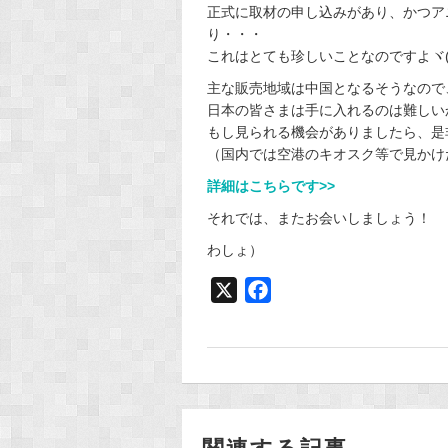
正式に取材の申し込みがあり、かつア
り・・・
これはとても珍しいことなのですよヾ(*ﾟ
主な販売地域は中国となるそうなので
日本の皆さまは手に入れるのは難しい
もし見られる機会がありましたら、是
（国内では空港のキオスク等で見かけ
詳細はこちらです>>
それでは、またお会いしましょう！
わしょ）
X
F
a
c
e
b
o
o