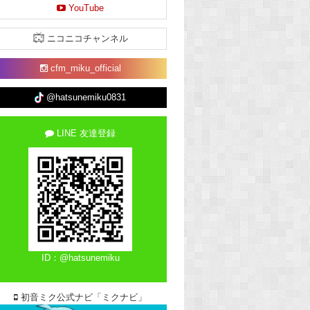
YouTube
ニコニコチャンネル
cfm_miku_official
@hatsunemiku0831
LINE 友達登録
ID：@hatsunemiku
初音ミク公式ナビ「ミクナビ」