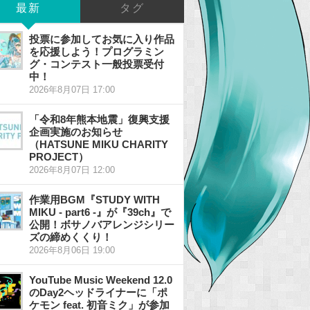
最新
タグ
投票に参加してお気に入り作品
を応援しよう！プログラミン
グ・コンテスト一般投票受付
中！
2026年8月07日 17:00
「令和8年熊本地震」復興支援
企画実施のお知らせ
（HATSUNE MIKU CHARITY
PROJECT）
2026年8月07日 12:00
作業用BGM『STUDY WITH
MIKU - part6 -』が『39ch』で
公開！ボサノバアレンジシリー
ズの締めくくり！
2026年8月06日 19:00
YouTube Music Weekend 12.0
のDay2ヘッドライナーに「ポ
ケモン feat. 初音ミク」が参加