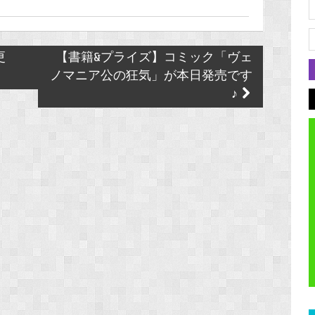
更
【書籍&プライズ】コミック「ヴェ
！
ノマニア公の狂気」が本日発売です
♪