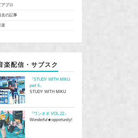
ピアプロ
過去の記事
音楽
音楽配信・サブスク
『STUDY WITH MIKU
part 6』
STUDY WITH MIKU
『ワンオポ VOL.22』
Wonderful★opportunity!