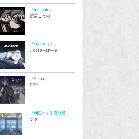
『ruminate』
藍宮ことの
『サイネリア』
かげぴーぼーる
『Sister』
ROY
『朝凪ぐ / 朱夏氷菓』
ジグ