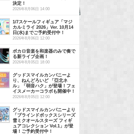
決定！
2026年8月06日 14:00
1/7スケールフィギュア「マジ
カルミライ 2026」Ver. 10月14
日(水)までご予約受付中！
2026年8月06日 12:00
ボカロ音楽を和楽器のみで奏で
る新ライブ企画！
2026年8月05日 18:00
グッドスマイルカンパニーよ
り、ねんどろいど 「亞北ネ
ル」「弱音ハク」が登場！フェ
イスメーカーコラボも開催中！
2026年8月05日 12:00
グッドスマイルカンパニーより
「ブラインドボックスシリーズ
雪ミクオールスターズ フィギ
ュアコレクション Vol.1」が登
場！ご予約受付中！