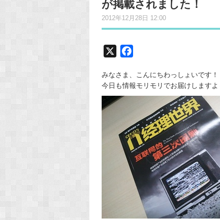
が掲載されました！
2012年12月28日 12:00
X
F
a
みなさま、こんにちわっしょいです！
c
今日も情報モリモリでお届けしますよ
e
b
o
o
k