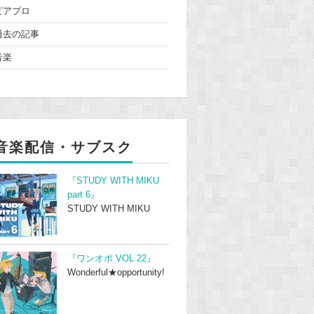
ピアプロ
過去の記事
音楽
音楽配信・サブスク
『STUDY WITH MIKU
part 6』
STUDY WITH MIKU
『ワンオポ VOL.22』
Wonderful★opportunity!