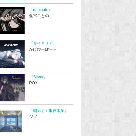
『ruminate』
藍宮ことの
『サイネリア』
かげぴーぼーる
『Sister』
ROY
『朝凪ぐ / 朱夏氷菓』
ジグ