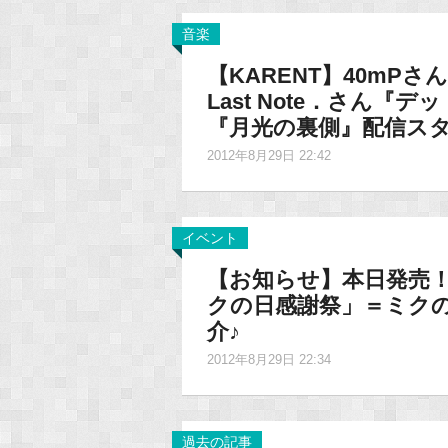
音楽
【KARENT】40mP
Last Note．さん
『月光の裏側』配信ス
2012年8月29日 22:42
イベント
【お知らせ】本日発売！
クの日感謝祭」＝ミクの日
介♪
2012年8月29日 22:34
過去の記事