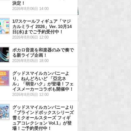
決定！
2026年8月06日 14:00
1/7スケールフィギュア「マジ
カルミライ 2026」Ver. 10月14
日(水)までご予約受付中！
2026年8月06日 12:00
ボカロ音楽を和楽器のみで奏で
る新ライブ企画！
2026年8月05日 18:00
グッドスマイルカンパニーよ
り、ねんどろいど 「亞北ネ
ル」「弱音ハク」が登場！フェ
イスメーカーコラボも開催中！
2026年8月05日 12:00
グッドスマイルカンパニーより
「ブラインドボックスシリーズ
雪ミクオールスターズ フィギ
ュアコレクション Vol.1」が登
場！ご予約受付中！