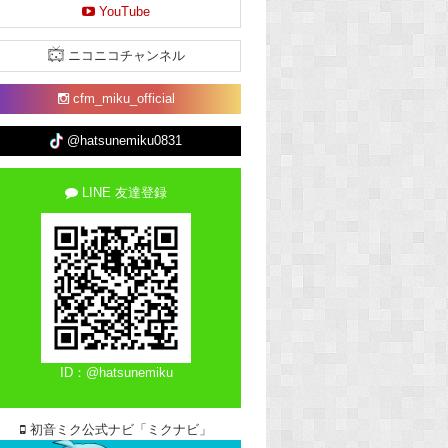
YouTube
ニコニコチャンネル
cfm_miku_official
@hatsunemiku0831
LINE 友達登録
ID：@hatsunemiku
初音ミク公式ナビ「ミクナビ」