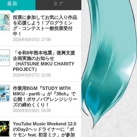
最新
タグ
投票に参加してお気に入り作品
を応援しよう！プログラミン
グ・コンテスト一般投票受付
中！
2026年8月07日 17:00
「令和8年熊本地震」復興支援
企画実施のお知らせ
（HATSUNE MIKU CHARITY
PROJECT）
2026年8月07日 12:00
作業用BGM『STUDY WITH
MIKU - part6 -』が『39ch』で
公開！ボサノバアレンジシリー
ズの締めくくり！
2026年8月06日 19:00
YouTube Music Weekend 12.0
のDay2ヘッドライナーに「ポ
ケモン feat. 初音ミク」が参加