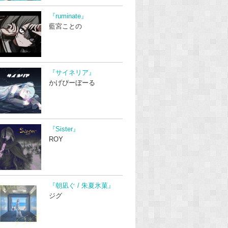
『ruminate』
藍宮ことの
『サイネリア』
かげぴーぼーる
『Sister』
ROY
『朝凪ぐ / 朱夏氷菓』
ジグ