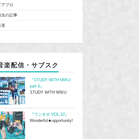
ピアプロ
過去の記事
音楽
音楽配信・サブスク
『STUDY WITH MIKU
part 6』
STUDY WITH MIKU
『ワンオポ VOL.22』
Wonderful★opportunity!