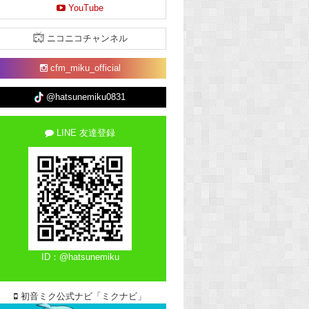
YouTube
ニコニコチャンネル
cfm_miku_official
@hatsunemiku0831
LINE 友達登録
ID：@hatsunemiku
初音ミク公式ナビ「ミクナビ」