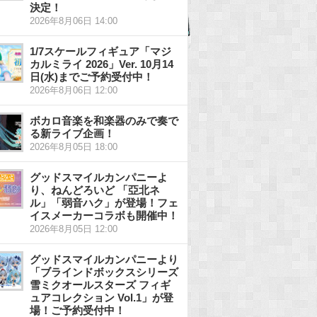
決定！
2026年8月06日 14:00
1/7スケールフィギュア「マジ
カルミライ 2026」Ver. 10月14
日(水)までご予約受付中！
2026年8月06日 12:00
ボカロ音楽を和楽器のみで奏で
る新ライブ企画！
2026年8月05日 18:00
グッドスマイルカンパニーよ
り、ねんどろいど 「亞北ネ
ル」「弱音ハク」が登場！フェ
イスメーカーコラボも開催中！
2026年8月05日 12:00
グッドスマイルカンパニーより
「ブラインドボックスシリーズ
雪ミクオールスターズ フィギ
ュアコレクション Vol.1」が登
場！ご予約受付中！