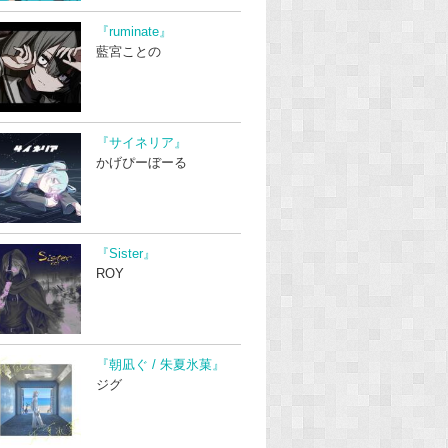
『ruminate』
藍宮ことの
『サイネリア』
かげぴーぼーる
『Sister』
ROY
『朝凪ぐ / 朱夏氷菓』
ジグ