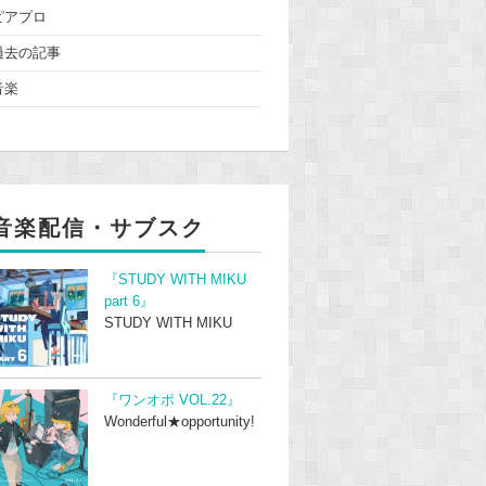
ピアプロ
過去の記事
音楽
音楽配信・サブスク
『STUDY WITH MIKU
part 6』
STUDY WITH MIKU
『ワンオポ VOL.22』
Wonderful★opportunity!