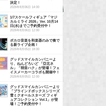
決定！
2026年8月06日 14:00
1/7スケールフィギュア「マジ
カルミライ 2026」Ver. 10月14
日(水)までご予約受付中！
2026年8月06日 12:00
ボカロ音楽を和楽器のみで奏で
る新ライブ企画！
2026年8月05日 18:00
グッドスマイルカンパニーよ
り、ねんどろいど 「亞北ネ
ル」「弱音ハク」が登場！フェ
イスメーカーコラボも開催中！
2026年8月05日 12:00
グッドスマイルカンパニーより
「ブラインドボックスシリーズ
雪ミクオールスターズ フィギ
ュアコレクション Vol.1」が登
場！ご予約受付中！