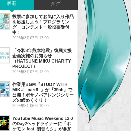
最新
タグ
投票に参加してお気に入り作品
を応援しよう！プログラミン
グ・コンテスト一般投票受付
中！
2026年8月07日 17:00
「令和8年熊本地震」復興支援
企画実施のお知らせ
（HATSUNE MIKU CHARITY
PROJECT）
2026年8月07日 12:00
作業用BGM『STUDY WITH
MIKU - part6 -』が『39ch』で
公開！ボサノバアレンジシリー
ズの締めくくり！
2026年8月06日 19:00
YouTube Music Weekend 12.0
のDay2ヘッドライナーに「ポ
ケモン feat. 初音ミク」が参加