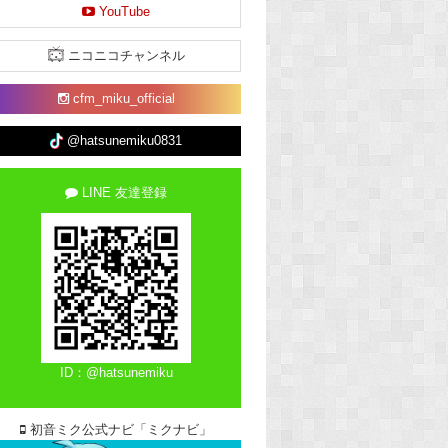
YouTube
ニコニコチャンネル
cfm_miku_official
@hatsunemiku0831
LINE 友達登録
ID：@hatsunemiku
初音ミク公式ナビ「ミクナビ」