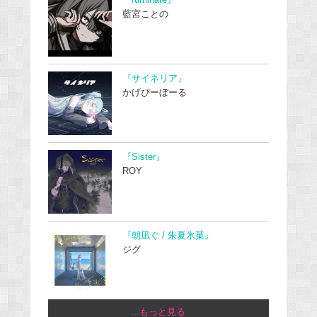
藍宮ことの
『サイネリア』
かげぴーぼーる
『Sister』
ROY
『朝凪ぐ / 朱夏氷菓』
ジグ
...もっと見る