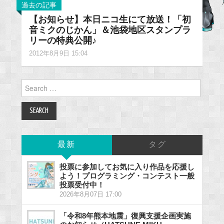
過去の記事
【お知らせ】本日ニコ生にて放送！「初
音ミクのじかん」＆池袋地区スタンプラ
リーの特典公開♪
2012年8月9日 15:04
Search
for:
最新
タグ
投票に参加してお気に入り作品を応援し
よう！プログラミング・コンテスト一般
投票受付中！
2026年8月07日 17:00
「令和8年熊本地震」復興支援企画実施