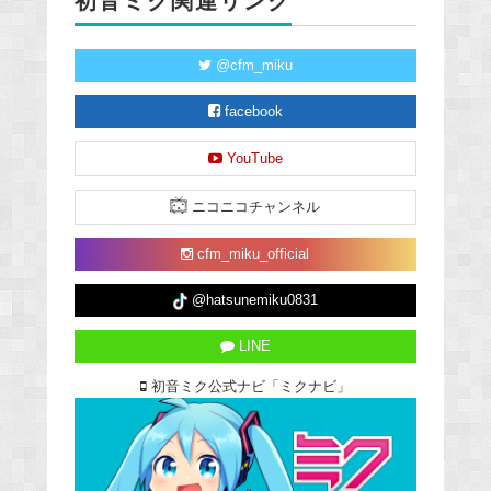
初音ミク関連リンク
@cfm_miku
facebook
YouTube
ニコニコチャンネル
cfm_miku_official
@hatsunemiku0831
LINE
初音ミク公式ナビ「ミクナビ」