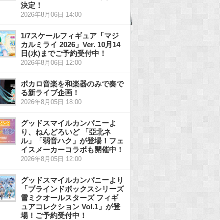
決定！
2026年8月06日 14:00
1/7スケールフィギュア「マジ
カルミライ 2026」Ver. 10月14
日(水)までご予約受付中！
2026年8月06日 12:00
ボカロ音楽を和楽器のみで奏で
る新ライブ企画！
2026年8月05日 18:00
グッドスマイルカンパニーよ
り、ねんどろいど 「亞北ネ
ル」「弱音ハク」が登場！フェ
イスメーカーコラボも開催中！
2026年8月05日 12:00
グッドスマイルカンパニーより
「ブラインドボックスシリーズ
雪ミクオールスターズ フィギ
ュアコレクション Vol.1」が登
場！ご予約受付中！