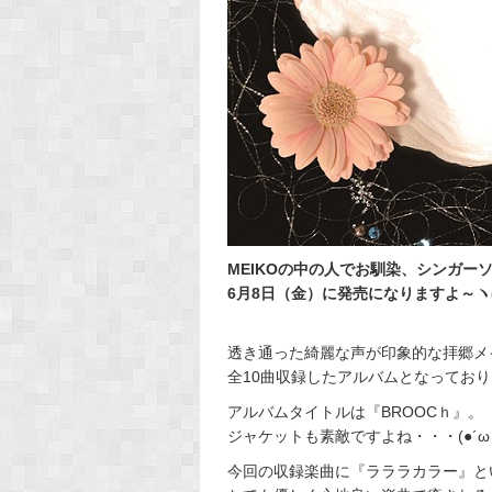
MEIKOの中の人でお馴染、シンガー
6月8日（金）に発売になりますよ～ヽ(*⌒∇⌒*
透き通った綺麗な声が印象的な拝郷メ
全10曲収録したアルバムとなってお
アルバムタイトルは『BROOCｈ』。
ジャケットも素敵ですよね・・・(●´ω
今回の収録楽曲に『ラララカラー』と