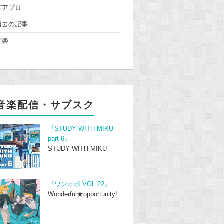
ピアプロ
過去の記事
音楽
音楽配信・サブスク
『STUDY WITH MIKU
part 6』
STUDY WITH MIKU
『ワンオポ VOL.22』
Wonderful★opportunity!