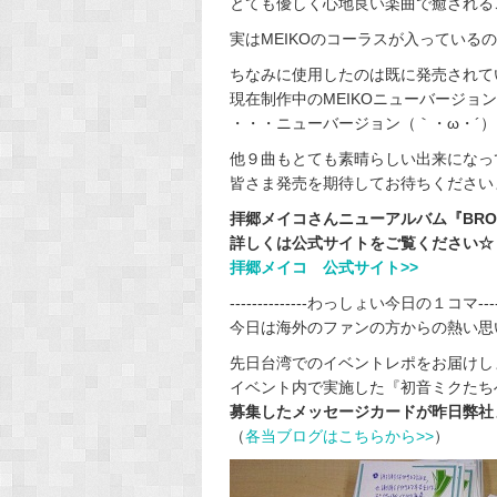
とても優しく心地良い楽曲で癒される
実はMEIKOのコーラスが入っているので
ちなみに使用したのは既に発売されてい
現在制作中のMEIKOニューバージョ
・・・ニューバージョン（｀・ω・´）
他９曲もとても素晴らしい出来になっ
皆さま発売を期待してお待ちくださいませ(
拝郷メイコさんニューアルバム『BRO
詳しくは公式サイトをご覧ください☆
拝郷メイコ 公式サイト>>
--------------わっしょい今日の１コマ--------
今日は海外のファンの方からの熱い思い
先日台湾でのイベントレポをお届けし
イベント内で実施した『初音ミクたち
募集したメッセージカードが昨日弊社
（
各当ブログはこちらから>>
）