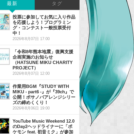
最新
タグ
投票に参加してお気に入り作品
を応援しよう！プログラミン
グ・コンテスト一般投票受付
中！
2026年8月07日 17:00
「令和8年熊本地震」復興支援
企画実施のお知らせ
（HATSUNE MIKU CHARITY
PROJECT）
2026年8月07日 12:00
作業用BGM『STUDY WITH
MIKU - part6 -』が『39ch』で
公開！ボサノバアレンジシリー
ズの締めくくり！
2026年8月06日 19:00
YouTube Music Weekend 12.0
のDay2ヘッドライナーに「ポ
ケモン feat. 初音ミク」が参加