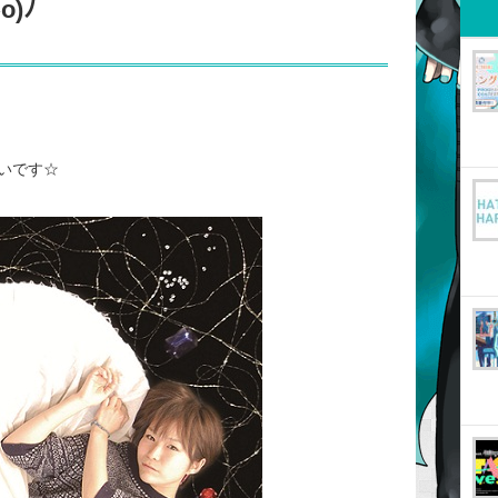
)ﾉ
いです☆