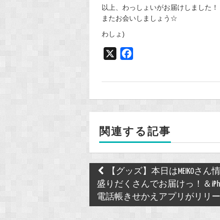
以上、わっしょいがお届けしました！
またお会いしましょう☆
わしょ)
X
F
a
c
e
b
o
関連する記事
o
k
Post
【グッズ】本日はMEIKOさん
navigation
盛りだくさんでお届けっ！＆iPho
電話帳きせかえアプリがリリ