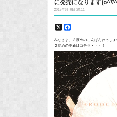
に発売になります(o^∇^o
2012年6月6日 20:11
X
F
a
みなさま、２度めのこんばんわっしょ
c
２度めの更新はコチラ・・・！
e
b
o
o
k