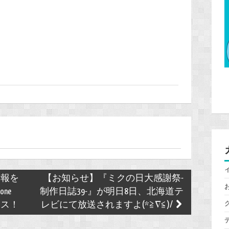
情報を
【お知らせ】『ミクの日大感謝祭-
ne
制作日誌39-』が明日8日、北海道テ
ース！
レビにて放送されますよ(*≧∇≦)/