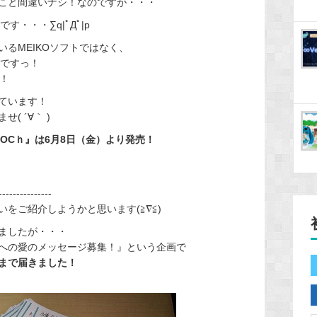
こと間違いナシ！なのですが・・・
す・・・∑q|ﾟДﾟ|p
るMEIKOソフトではなく、
ンですっ！
！
ています！
 ´∀｀ )
OCｈ』は6月8日（金）より発売！
----------
をご紹介しようかと思います(≧∇≦)
ましたが・・・
への愛のメッセージ募集！』という企画で
まで届きました！