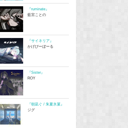
『ruminate』
藍宮ことの
『サイネリア』
かげぴーぼーる
『Sister』
ROY
『朝凪ぐ / 朱夏氷菓』
ジグ