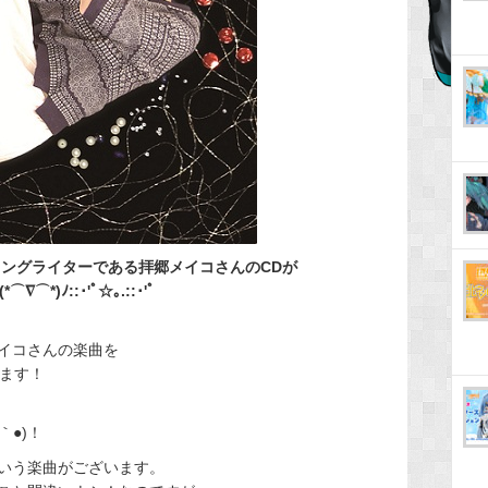
ソングライターである拝郷メイコさんのCDが
)ﾉ::･'ﾟ☆｡.::･'ﾟ
イコさんの楽曲を
ります！
｀●)！
いう楽曲がございます。