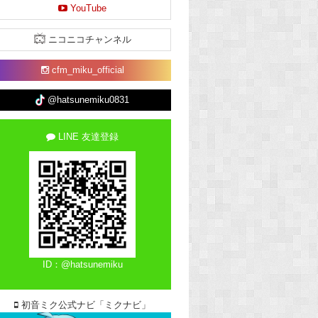
YouTube
ニコニコチャンネル
cfm_miku_official
@hatsunemiku0831
LINE 友達登録
ID：@hatsunemiku
初音ミク公式ナビ「ミクナビ」