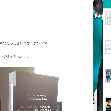
わっしょいです＼(*^▽^*)/
ので様子をお届け♪