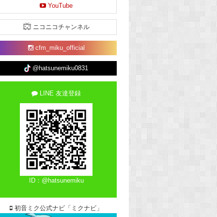
YouTube
ニコニコチャンネル
cfm_miku_official
@hatsunemiku0831
LINE 友達登録
ID：@hatsunemiku
初音ミク公式ナビ「ミクナビ」