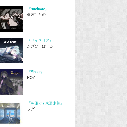
『ruminate』
藍宮ことの
『サイネリア』
かげぴーぼーる
『Sister』
ROY
『朝凪ぐ / 朱夏氷菓』
ジグ