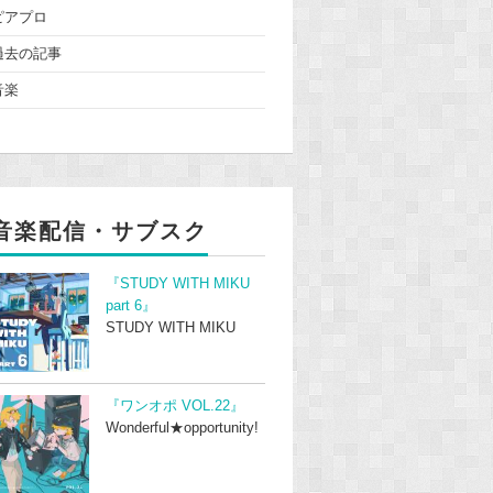
ピアプロ
過去の記事
音楽
音楽配信・サブスク
『STUDY WITH MIKU
part 6』
STUDY WITH MIKU
『ワンオポ VOL.22』
Wonderful★opportunity!