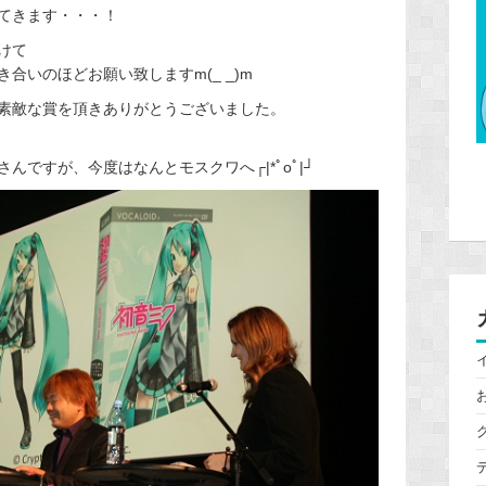
てきます・・・！
けて
合いのほどお願い致しますm(_ _)m
素敵な賞を頂きありがとうございました。
ですが、今度はなんとモスクワへ┌|*ﾟoﾟ|┘