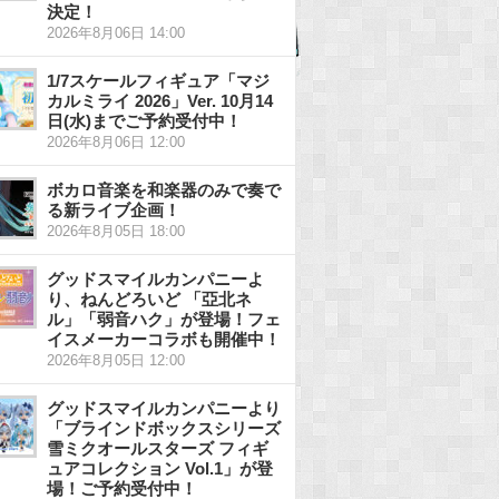
決定！
2026年8月06日 14:00
1/7スケールフィギュア「マジ
カルミライ 2026」Ver. 10月14
日(水)までご予約受付中！
2026年8月06日 12:00
ボカロ音楽を和楽器のみで奏で
る新ライブ企画！
2026年8月05日 18:00
グッドスマイルカンパニーよ
り、ねんどろいど 「亞北ネ
ル」「弱音ハク」が登場！フェ
イスメーカーコラボも開催中！
2026年8月05日 12:00
グッドスマイルカンパニーより
「ブラインドボックスシリーズ
雪ミクオールスターズ フィギ
ュアコレクション Vol.1」が登
場！ご予約受付中！