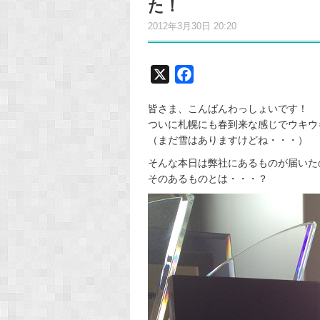
た！
2012年3月30日 20:20
X
F
a
皆さま、こんばんわっしょいです！
c
ついに札幌にも春到来な感じでウキウキな
e
（まだ雪はありますけどね・・・）
b
そんな本日は弊社にあるものが届いた
o
そのあるものとは・・・？
o
k