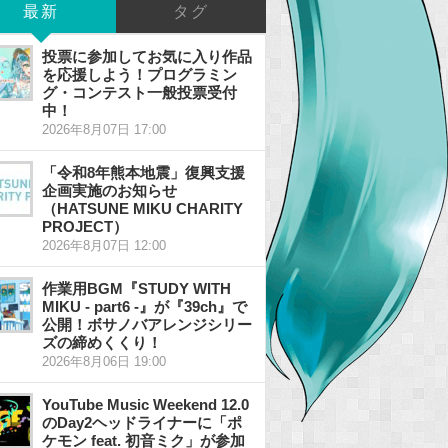
最新
タグ
投票に参加してお気に入り作品
を応援しよう！プログラミン
グ・コンテスト一般投票受付
中！
2026年8月07日 17:00
「令和8年熊本地震」復興支援
企画実施のお知らせ
（HATSUNE MIKU CHARITY
PROJECT）
2026年8月07日 12:00
作業用BGM『STUDY WITH
MIKU - part6 -』が『39ch』で
公開！ボサノバアレンジシリー
ズの締めくくり！
2026年8月06日 19:00
YouTube Music Weekend 12.0
のDay2ヘッドライナーに「ポ
ケモン feat. 初音ミク」が参加