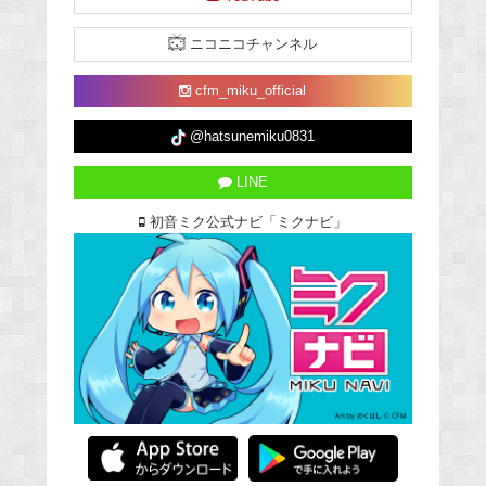
ニコニコチャンネル
cfm_miku_official
@hatsunemiku0831
LINE
初音ミク公式ナビ「ミクナビ」