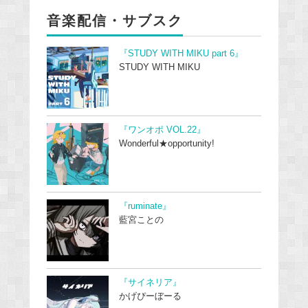
音楽配信・サブスク
『STUDY WITH MIKU part 6』
STUDY WITH MIKU
『ワンオポ VOL.22』
Wonderful★opportunity!
『ruminate』
藍宮ことの
『サイネリア』
かげぴーぼーる