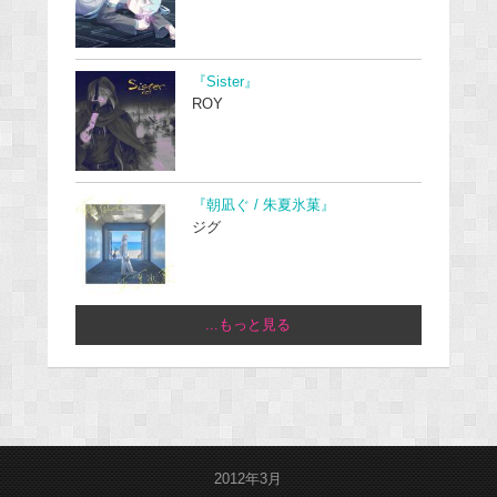
『Sister』
ROY
『朝凪ぐ / 朱夏氷菓』
ジグ
...もっと見る
2012年3月