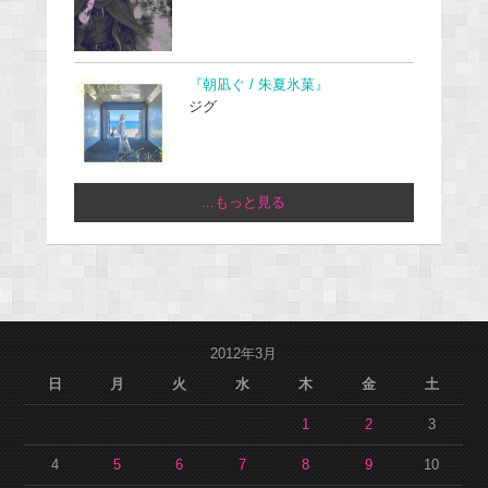
『朝凪ぐ / 朱夏氷菓』
ジグ
...もっと見る
2012年3月
日
月
火
水
木
金
土
1
2
3
4
5
6
7
8
9
10