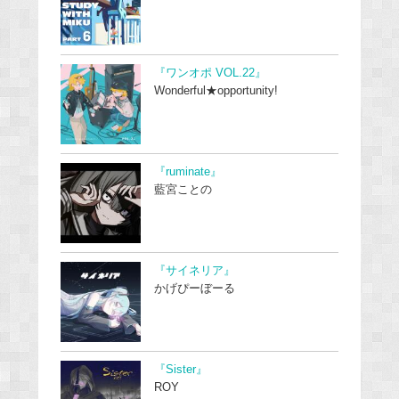
『ワンオポ VOL.22』
Wonderful★opportunity!
『ruminate』
藍宮ことの
『サイネリア』
かげぴーぼーる
『Sister』
ROY