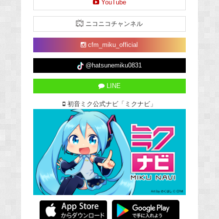
YouTube
ニコニコチャンネル
cfm_miku_official
@hatsunemiku0831
LINE
初音ミク公式ナビ「ミクナビ」