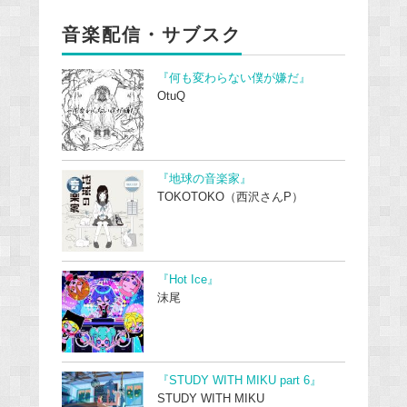
音楽配信・サブスク
『何も変わらない僕が嫌だ』
OtuQ
『地球の音楽家』
TOKOTOKO（西沢さんP）
『Hot Ice』
沫尾
『STUDY WITH MIKU part 6』
STUDY WITH MIKU