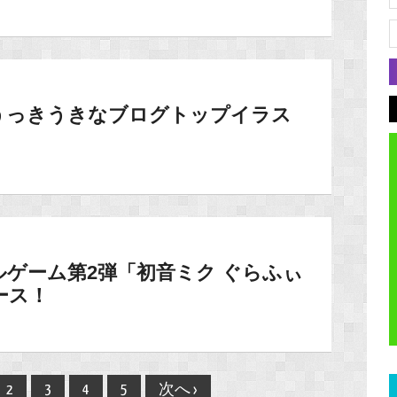
！うっきうきなブログトップイラス
ゲーム第2弾「初音ミク ぐらふぃ
ース！
2
3
4
5
次へ ›