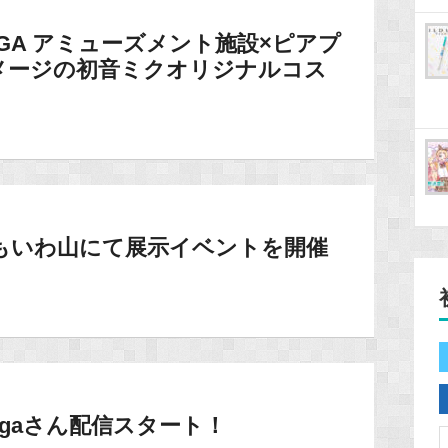
GA アミューズメント施設×ピアプ
メージの初音ミクオリジナルコス
12】もいわ山にて展示イベントを開催
 wagaさん配信スタート！