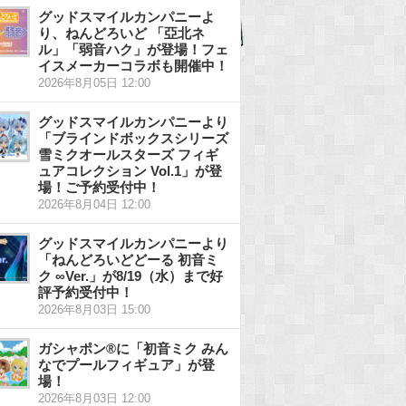
グッドスマイルカンパニーよ
り、ねんどろいど 「亞北ネ
ル」「弱音ハク」が登場！フェ
イスメーカーコラボも開催中！
2026年8月05日 12:00
グッドスマイルカンパニーより
「ブラインドボックスシリーズ
雪ミクオールスターズ フィギ
ュアコレクション Vol.1」が登
場！ご予約受付中！
2026年8月04日 12:00
グッドスマイルカンパニーより
「ねんどろいどどーる 初音ミ
ク ∞Ver.」が8/19（水）まで好
評予約受付中！
2026年8月03日 15:00
ガシャポン®に「初音ミク みん
なでプールフィギュア」が登
場！
2026年8月03日 12:00