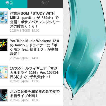
最新
タグ
作業用BGM『STUDY WITH
MIKU - part6 -』が『39ch』で
公開！ボサノバアレンジシリー
ズの締めくくり！
2026年8月06日 19:00
YouTube Music Weekend 12.0
のDay2ヘッドライナーに「ポ
ケモン feat. 初音ミク」が参加
決定！
2026年8月06日 14:00
1/7スケールフィギュア「マジ
カルミライ 2026」Ver. 10月14
日(水)までご予約受付中！
2026年8月06日 12:00
ボカロ音楽を和楽器のみで奏で
る新ライブ企画！
2026年8月05日 18:00