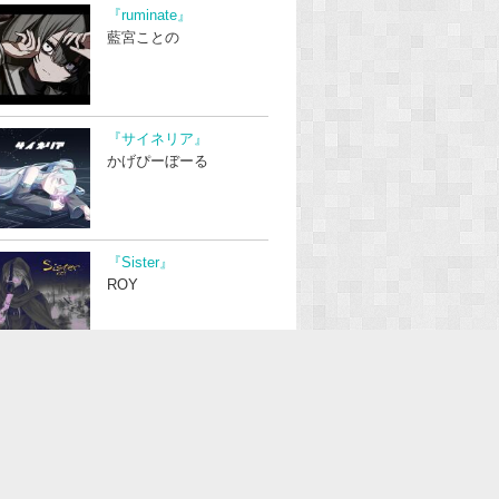
『ruminate』
藍宮ことの
『サイネリア』
かげぴーぼーる
『Sister』
ROY
『朝凪ぐ / 朱夏氷菓』
ジグ