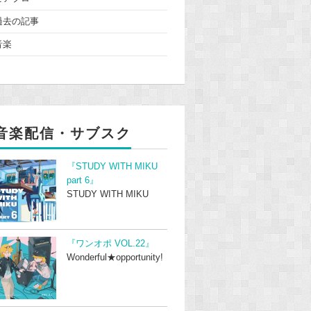
過去の記事
音楽
音楽配信・サブスク
『STUDY WITH MIKU
part 6』
STUDY WITH MIKU
『ワンオポ VOL.22』
Wonderful★opportunity!