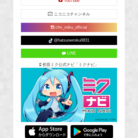
YouTube
ニコニコチャンネル
cfm_miku_official
@hatsunemiku0831
LINE
初音ミク公式ナビ「ミクナビ」