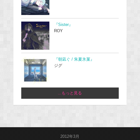
『Sister』
ROY
『朝凪ぐ / 朱夏氷菓』
ジグ
...もっと見る
2012年3月