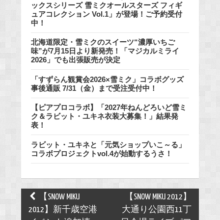
ックスシリーズ 雪ミクオールスターズ フィギ
ュアコレクション Vol.1」が登場！ご予約受付
中！
北海道限定・雪ミクのスイーツ“濃厚いちご
味”が7月15日より新発売！「マジカルミライ
2026」でも出張販売が決定
「すずらん観賞会2026×雪ミク」コラボグッズ
事後通販 7/31（金）まで受注受付中！
【ピアプロコラボ】「2027年ねんどろいど雪ミ
ク＆ラビット・ユキネ衣装大募集！」結果発
表！
ラビット・ユキネと「元気ショップいこ～る」
コラボプロジェクトvol.4が始動するうさ！
Post
【SNOW MIKU
【SNOW MIKU 2012】
navigation
2012】新千歳空港
大通り公園西11丁