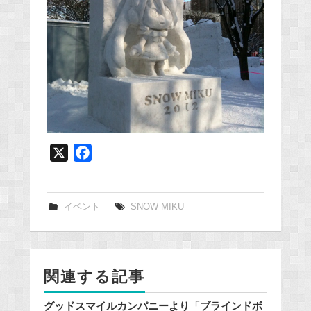
X
F
a
c
e
イベント
SNOW MIKU
b
o
o
関連する記事
k
グッドスマイルカンパニーより「ブラインドボ