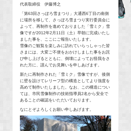
代表取締役 伊藤博之
b
「第63回さっぽろ雪まつり」大通西6丁目の南側
o
に場所を移して、さっぽろ雪まつり実行委員会に
o
よって、再制作を進めておりました「雪ミク」雪
k
像ですが2012年2月11日（土）早朝に完成いたし
ました事を、ここにご報告いたします。
雪像のご観覧を楽しみに訪れていらっしゃった皆
さまには、大変ご不便をおかけしました事をお詫
び申し上げるとともに、倒壊によってお怪我をさ
れた方に、謹んでお見舞いを申しあげます。
新たに再制作された「雪ミク」雪像ですが、後側
に壁を設けてレリーフ型の構造としてより強度を
高めて制作いたしました。なお、この構造につい
ては、市民雪像制作の技術指導員2名から安全で
あることの確認をいただいております。
なにとぞよろしくお願い申しあげます。