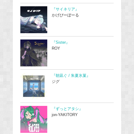
『サイネリア』
かげぴーぼーる
『Sister』
ROY
『朝凪ぐ / 朱夏氷菓』
ジグ
『ずっとアタシ』
jon-YAKITORY