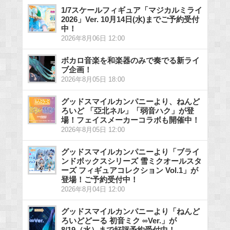
1/7スケールフィギュア「マジカルミライ
2026」Ver. 10月14日(水)までご予約受付
中！
2026年8月06日 12:00
ボカロ音楽を和楽器のみで奏でる新ライ
ブ企画！
2026年8月05日 18:00
グッドスマイルカンパニーより、ねんど
ろいど 「亞北ネル」「弱音ハク」が登
場！フェイスメーカーコラボも開催中！
2026年8月05日 12:00
グッドスマイルカンパニーより「ブライ
ンドボックスシリーズ 雪ミクオールスタ
ーズ フィギュアコレクション Vol.1」が
登場！ご予約受付中！
2026年8月04日 12:00
グッドスマイルカンパニーより「ねんど
ろいどどーる 初音ミク ∞Ver.」が
8/19（水）まで好評予約受付中！