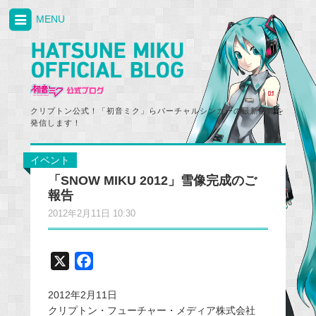
MENU
クリプトン公式！「初音ミク」らバーチャルシンガーの最新情報を
発信します！
イベント
「SNOW MIKU 2012」雪像完成のご
報告
2012年2月11日 10:30
X
F
a
2012年2月11日
c
クリプトン・フューチャー・メディア株式会社
e