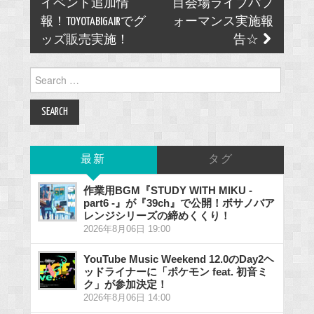
イベント追加情
目会場ライブパフ
報！TOYOTABIGAIRでグ
ォーマンス実施報
ッズ販売実施！
告☆
Search
for:
最新
タグ
作業用BGM『STUDY WITH MIKU -
part6 -』が『39ch』で公開！ボサノバア
レンジシリーズの締めくくり！
2026年8月06日 19:00
YouTube Music Weekend 12.0のDay2ヘ
ッドライナーに「ポケモン feat. 初音ミ
ク」が参加決定！
2026年8月06日 14:00