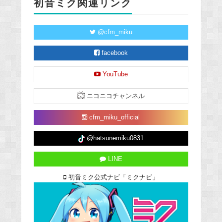
初音ミク関連リンク
@cfm_miku
facebook
YouTube
ニコニコチャンネル
cfm_miku_official
@hatsunemiku0831
LINE
初音ミク公式ナビ「ミクナビ」