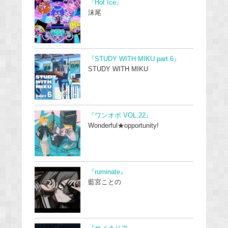
『Hot Ice』
沫尾
『STUDY WITH MIKU part 6』
STUDY WITH MIKU
『ワンオポ VOL.22』
Wonderful★opportunity!
『ruminate』
藍宮ことの