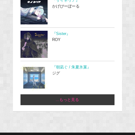
『サイネリア』
かげぴーぼーる
『Sister』
ROY
『朝凪ぐ / 朱夏氷菓』
ジグ
...もっと見る