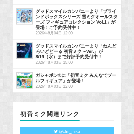
グッドスマイルカンパニーより「ブライ
ンドボックスシリーズ 雪ミクオールスタ
ーズ フィギュアコレクション Vol.1」が
登場！ご予約受付中！
2026年8月04日 12:00
グッドスマイルカンパニーより「ねんど
ろいどどーる 初音ミク ∞Ver.」が
8/19（水）まで好評予約受付中！
2026年8月03日 15:00
ガシャポン®に「初音ミク みんなでプー
ルフィギュア」が登場！
2026年8月03日 12:00
初音ミク関連リンク
@cfm_miku