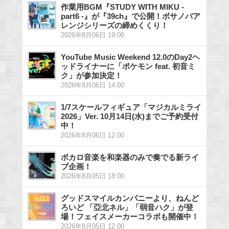
作業用BGM『STUDY WITH MIKU -
part6 -』が『39ch』で公開！ボサノバア
レンジシリーズの締めくくり！
2026年8月06日 19:00
YouTube Music Weekend 12.0のDay2ヘ
ッドライナーに「ポケモン feat. 初音ミ
ク」が参加決定！
2026年8月06日 14:00
1/7スケールフィギュア「マジカルミライ
2026」Ver. 10月14日(水)までご予約受付
中！
2026年8月06日 12:00
ボカロ音楽を和楽器のみで奏でる新ライ
ブ企画！
2026年8月05日 18:00
グッドスマイルカンパニーより、ねんど
ろいど 「亞北ネル」「弱音ハク」が登
場！フェイスメーカーコラボも開催中！
2026年8月05日 12:00