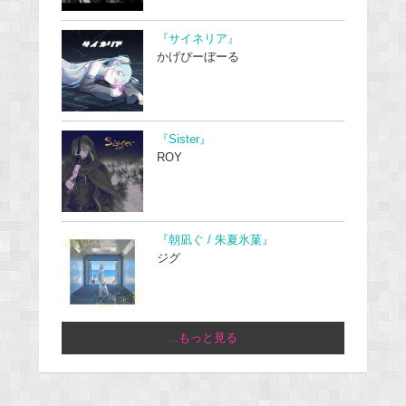
『サイネリア』
かげぴーぼーる
『Sister』
ROY
『朝凪ぐ / 朱夏氷菓』
ジグ
...もっと見る