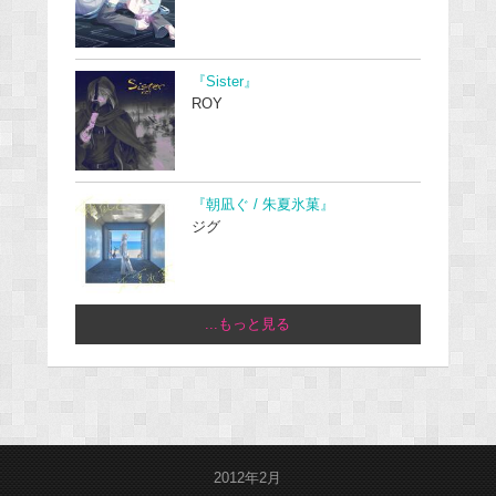
『Sister』
ROY
『朝凪ぐ / 朱夏氷菓』
ジグ
...もっと見る
2012年2月