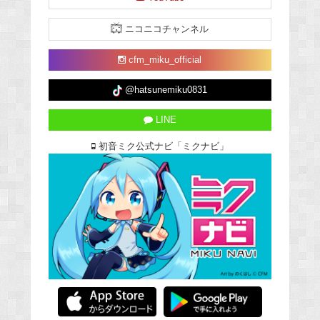
ニコニコチャンネル
cfm_miku_official
@hatsunemiku0831
LINE
初音ミク公式ナビ「ミクナビ」