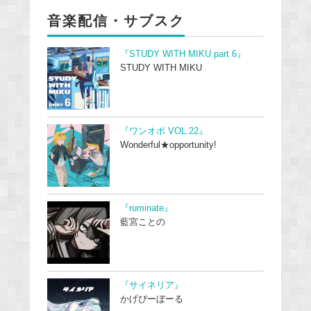
音楽配信・サブスク
『STUDY WITH MIKU part 6』
STUDY WITH MIKU
『ワンオポ VOL.22』
Wonderful★opportunity!
『ruminate』
藍宮ことの
『サイネリア』
かげぴーぼーる