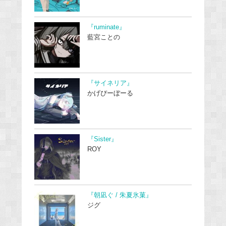
『ruminate』
藍宮ことの
『サイネリア』
かげぴーぼーる
『Sister』
ROY
『朝凪ぐ / 朱夏氷菓』
ジグ