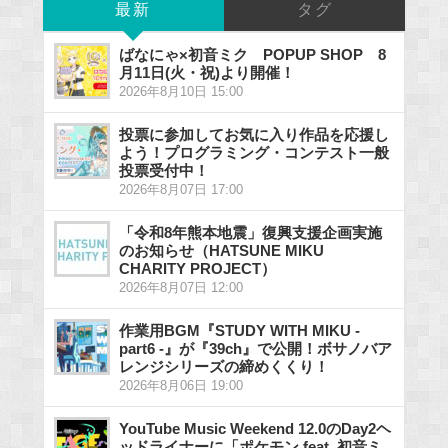
最新
タグ
ばなにゃ×初音ミク POPUP SHOP 8
月11日(火・祝)より開催！
2026年8月10日 15:00
投票に参加してお気に入り作品を応援し
よう！プログラミング・コンテスト一般
投票受付中！
2026年8月07日 17:00
「令和8年熊本地震」復興支援企画実施
のお知らせ（HATSUNE MIKU
CHARITY PROJECT）
2026年8月07日 12:00
作業用BGM『STUDY WITH MIKU -
part6 -』が『39ch』で公開！ボサノバア
レンジシリーズの締めくくり！
2026年8月06日 19:00
YouTube Music Weekend 12.0のDay2ヘ
ッドライナーに「ポケモン feat. 初音ミ