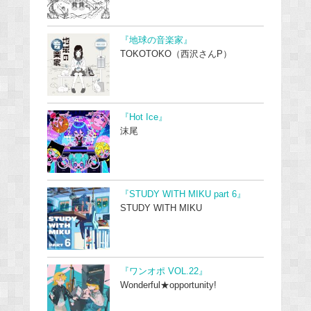
『地球の音楽家』
TOKOTOKO（西沢さんP）
『Hot Ice』
沫尾
『STUDY WITH MIKU part 6』
STUDY WITH MIKU
『ワンオポ VOL.22』
Wonderful★opportunity!