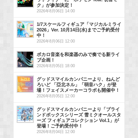
ク」が参加決定！
2026年8月06日 14:00
1/7スケールフィギュア「マジカルミライ
2026」Ver. 10月14日(水)までご予約受付
中！
2026年8月06日 12:00
ボカロ音楽を和楽器のみで奏でる新ライ
ブ企画！
2026年8月05日 18:00
グッドスマイルカンパニーより、ねんど
ろいど 「亞北ネル」「弱音ハク」が登
場！フェイスメーカーコラボも開催中！
2026年8月05日 12:00
グッドスマイルカンパニーより「ブライ
ンドボックスシリーズ 雪ミクオールスタ
ーズ フィギュアコレクション Vol.1」が
登場！ご予約受付中！
2026年8月04日 12:00