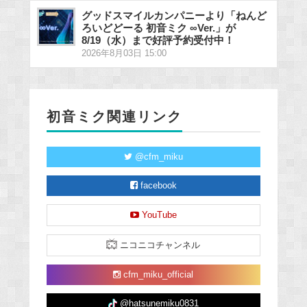
グッドスマイルカンパニーより「ねんど
ろいどどーる 初音ミク ∞Ver.」が
8/19（水）まで好評予約受付中！
2026年8月03日 15:00
初音ミク関連リンク
@cfm_miku
facebook
YouTube
ニコニコチャンネル
cfm_miku_official
@hatsunemiku0831