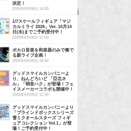
決定！
2026年8月06日 14:00
1/7スケールフィギュア「マジ
カルミライ 2026」Ver. 10月14
日(水)までご予約受付中！
2026年8月06日 12:00
ボカロ音楽を和楽器のみで奏で
る新ライブ企画！
2026年8月05日 18:00
グッドスマイルカンパニーよ
り、ねんどろいど 「亞北ネ
ル」「弱音ハク」が登場！フェ
イスメーカーコラボも開催中！
2026年8月05日 12:00
グッドスマイルカンパニーより
「ブラインドボックスシリーズ
雪ミクオールスターズ フィギ
ュアコレクション Vol.1」が登
場！ご予約受付中！