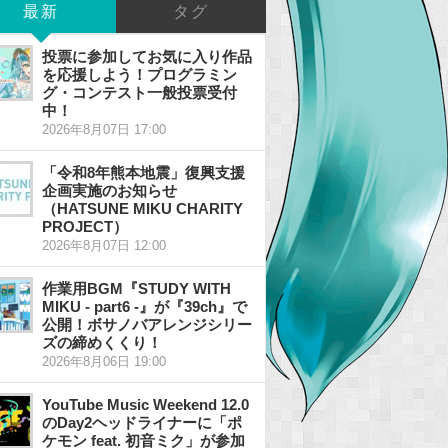
最新
タグ
投票に参加してお気に入り作品
を応援しよう！プログラミン
グ・コンテスト一般投票受付
中！
2026年8月07日 17:00
「令和8年熊本地震」復興支援
企画実施のお知らせ
（HATSUNE MIKU CHARITY
PROJECT）
2026年8月07日 12:00
作業用BGM『STUDY WITH
MIKU - part6 -』が『39ch』で
公開！ボサノバアレンジシリー
ズの締めくくり！
2026年8月06日 19:00
YouTube Music Weekend 12.0
のDay2ヘッドライナーに「ポ
ケモン feat. 初音ミク」が参加