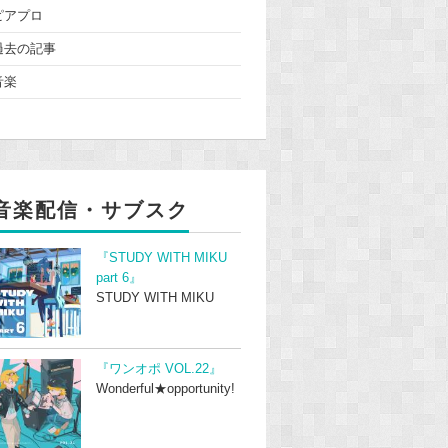
ピアプロ
過去の記事
音楽
音楽配信・サブスク
『STUDY WITH MIKU
part 6』
STUDY WITH MIKU
『ワンオポ VOL.22』
Wonderful★opportunity!