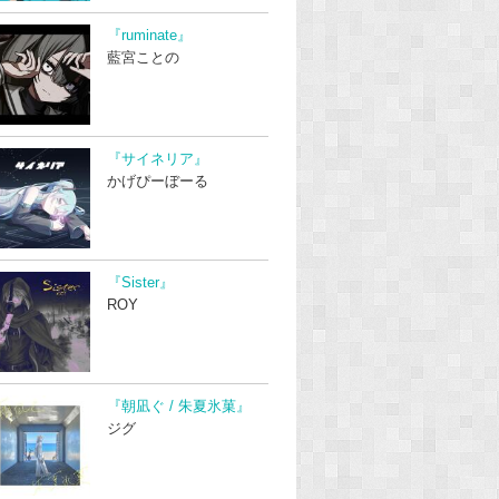
『ruminate』
藍宮ことの
『サイネリア』
かげぴーぼーる
『Sister』
ROY
『朝凪ぐ / 朱夏氷菓』
ジグ