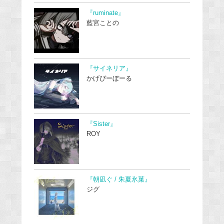
『ruminate』
藍宮ことの
『サイネリア』
かげぴーぼーる
『Sister』
ROY
『朝凪ぐ / 朱夏氷菓』
ジグ