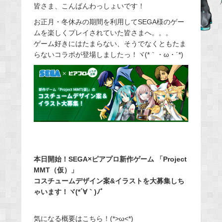
皆さま、こんばんわっしょいです！
c
e
お正月・冬休みの期間を利用してSEGA様のゲー
ムを楽しくプレイされていた皆さまへ。。。
b
ゲーム好きにはたまらない、そうでなくともたま
o
らないコラボが登場しましたっ！ヾ(*｀・ω・´*)
o
k
本日開始！SEGA×ピアプロ新作ゲーム 「Project
MMT（仮）」
コスチュームデザイン案&イラストを大募集しち
ゃいます！ヾ(*´∀｀)ﾉﾞ
気になる概要はこちら！(*>ω<*)