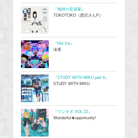
『地球の音楽家』
TOKOTOKO（西沢さんP）
『Hot Ice』
沫尾
『STUDY WITH MIKU part 6』
STUDY WITH MIKU
『ワンオポ VOL.22』
Wonderful★opportunity!