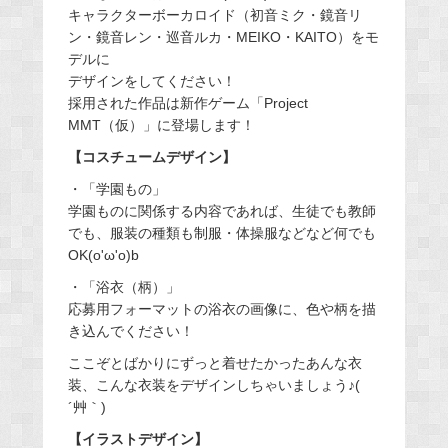
キャラクターボーカロイド（初音ミク・鏡音リ
ン・鏡音レン・巡音ルカ・MEIKO・KAITO）をモ
デルに
デザインをしてください！
採用された作品は新作ゲーム「Project
MMT（仮）」に登場します！
【コスチュームデザイン】
・「学園もの」
学園ものに関係する内容であれば、生徒でも教師
でも、服装の種類も制服・体操服などなど何でも
OK(o'ω'o)b
・「浴衣（柄）」
応募用フォーマットの浴衣の画像に、色や柄を描
き込んでください！
ここぞとばかりにずっと着せたかったあんな衣
装、こんな衣装をデザインしちゃいましょう♪(
´艸｀)
【イラストデザイン】