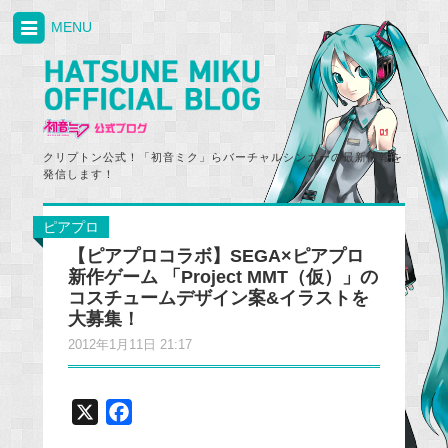
MENU
クリプトン公式！「初音ミク」らバーチャルシンガーの最新情報を
発信します！
ピアプロ
【ピアプロコラボ】SEGA×ピアプロ
新作ゲーム 「Project MMT（仮）」の
コスチュームデザイン案&イラストを
大募集！
2012年1月11日 21:17
X
F
a