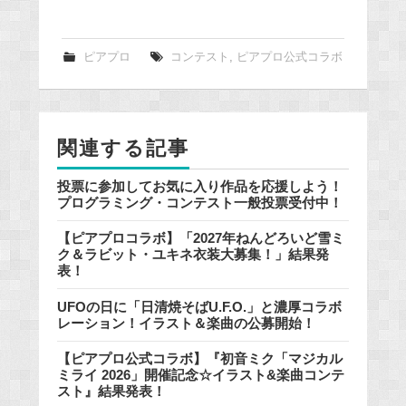
a
c
e
ピアプロ
コンテスト
,
ピアプロ公式コラボ
b
o
o
関連する記事
k
投票に参加してお気に入り作品を応援しよう！
プログラミング・コンテスト一般投票受付中！
【ピアプロコラボ】「2027年ねんどろいど雪ミ
ク＆ラビット・ユキネ衣装大募集！」結果発
表！
UFOの日に「日清焼そばU.F.O.」と濃厚コラボ
レーション！イラスト＆楽曲の公募開始！
【ピアプロ公式コラボ】『初音ミク「マジカル
ミライ 2026」開催記念☆イラスト&楽曲コンテ
スト』結果発表！