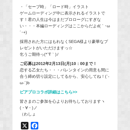
・「セーブ時」「ロード時」イラスト
ゲームローディング中に表示されるイラストで
す！君の人生は今はまだプロローグにすぎな
い・・・本編ローディングはここからだよd(｀･ω
´･+)
採用された方にはもれなくSEGA様より豪華なプ
レゼントがいただけますっ☆
乞うご期待っ(*´∇｀)ﾉ
ご応募は2012年2月13日(月)10：00まで！
恋する乙女たち・・・バレンタインの用意も間に
合う締め切り設定にしてるから、安心してね！(`-
ω-´)b
ピアプロコラボ詳細はこちら>>
皆さまのご参加を心よりお待ちしておりますヽ
(・∀・)ノ
（わしょ
X
F