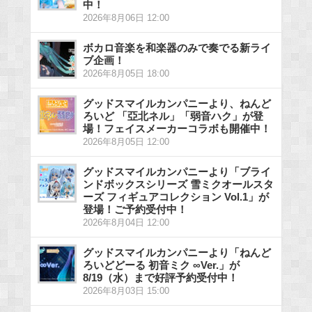
中！
2026年8月06日 12:00
ボカロ音楽を和楽器のみで奏でる新ライ
ブ企画！
2026年8月05日 18:00
グッドスマイルカンパニーより、ねんど
ろいど 「亞北ネル」「弱音ハク」が登
場！フェイスメーカーコラボも開催中！
2026年8月05日 12:00
グッドスマイルカンパニーより「ブライ
ンドボックスシリーズ 雪ミクオールスタ
ーズ フィギュアコレクション Vol.1」が
登場！ご予約受付中！
2026年8月04日 12:00
グッドスマイルカンパニーより「ねんど
ろいどどーる 初音ミク ∞Ver.」が
8/19（水）まで好評予約受付中！
2026年8月03日 15:00