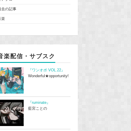
過去の記事
音楽
音楽配信・サブスク
『ワンオポ VOL.22』
Wonderful★opportunity!
『ruminate』
藍宮ことの