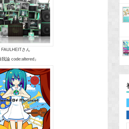
FAULHEITさん
我論 code:altered』