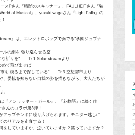
am』、クヌースPさん『暗闇のスキャナー』、FAULHEITさん『独
rld of Musical』、yuxuki wagaさん『Light Falls』の
た！
lar stream』は、エレクトロポップで奏でる"学園ジュブナ
ルの網を 張り巡らせる空
―Tr.1 Solar streamより
めて飛び出せば
るまで探している" ―Tr.3 空想都市より
や、妥協を知らない自我の姿を描きながら、大人たちが
。
は。
』は『アンラッキー・ガール』、『花物語』に続く作
ーさんのコラボ第3弾！
がアップテンポに繰り広げられます。モニター越しに
てのリアルを走査する！
何をしていますか。泣いていますか？笑っていますか？