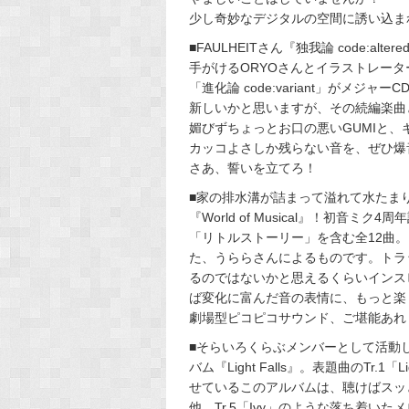
少し奇妙なデジタルの空間に誘い込ま
■FAULHEITさん『独我論 code:a
手がけるORYOさんとイラストレータ
「進化論 code:variant」がメジャーC
新しいかと思いますが、その続編楽曲
媚びずちょっとお口の悪いGUMIと
カッコよさしか残らない音を、ぜひ爆
さあ、誓いを立てろ！
■家の排水溝が詰まって溢れて水たまりP
『World of Musical』！初音ミク
「リトルストーリー」を含む全12曲
た、うららさんによるものです。トラ
るのではないかと思えるくらいインス
ば変化に富んだ音の表情に、もっと楽
劇場型ピコピコサウンド、ご堪能あれ
■そらいろくらぶメンバーとして活動して
バム『Light Falls』。表題曲のTr.
せているこのアルバムは、聴けばスッ
他、Tr.5「Ivy」のような落ち着い