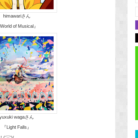
himawariさん
orld of Musical』
yuxuki wagaさん
『Light Falls』
▽')/