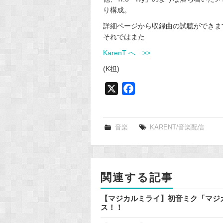
り構成。
詳細ページから収録曲の試聴ができま
それではまた
KarenT へ >>
(K担)
X
F
a
c
e
音楽
KARENT/音楽配信
b
o
o
関連する記事
k
【マジカルミライ】初音ミク「マジカルミラ
ス！！