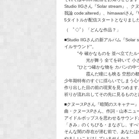
Studio IIGさん『Solar stre
我論 code:altered』、himawariさん『Wo
5タイトルが配信スタートとなりまし
（ ﾟ◇ﾟ）「どんな作品？」
■Studio IIGさんの新アルバム『So
イルサウンド"。
"今 確かなものを 並べ立てたルー
光が舞う 全てを砕いて 小さな祈りを" 
"ひとつ確かな物を カバンの中つ
霞んだ瞳にも映る 空想の都市を 模
少年期特有のすぐに揺らいでしまう心
作り出した目の前の現実を見つめます
祈りが流れ出してその先に見るものと
■クヌースPさん『暗闇のスキャナー
曲・クヌースPさん、作詞・山本ニュ
アイドルポップスを思わせるサウンド
「きみ」のくちびる・まなざし、すべ
そんな闇の存在が潜む前で、あなたは
やましいことはしていませんか？