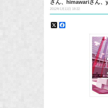
さん、himawariさん、
2012年1月11日 18:22
X
F
a
c
e
b
o
o
k