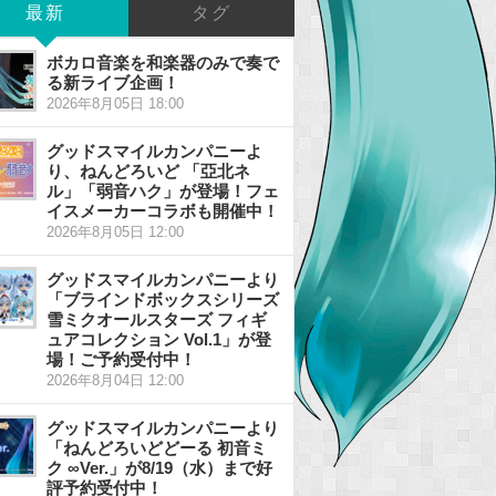
最新
タグ
ボカロ音楽を和楽器のみで奏で
る新ライブ企画！
2026年8月05日 18:00
グッドスマイルカンパニーよ
り、ねんどろいど 「亞北ネ
ル」「弱音ハク」が登場！フェ
イスメーカーコラボも開催中！
2026年8月05日 12:00
グッドスマイルカンパニーより
「ブラインドボックスシリーズ
雪ミクオールスターズ フィギ
ュアコレクション Vol.1」が登
場！ご予約受付中！
2026年8月04日 12:00
グッドスマイルカンパニーより
「ねんどろいどどーる 初音ミ
ク ∞Ver.」が8/19（水）まで好
評予約受付中！