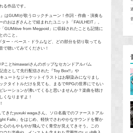
れる作品です。
ltered』はGUMIが歌うロックチューン！作詞・作曲・演奏も
ーのおはぎさんとで組まれたユニット「FAULHEIT」。
D「GUMitive from Megpoid」に収録されたことも記憶に
とのこと。
、ギター・ベース・ドラムなど、どの部分を切り取っても
音で聴いてみてください！
ことhimawariさんのポップなセカンドアルバム
4周年記念として先行配信された『Toy Box!!』や
。キュートなジャケットイラストはお馴染みになりまし
ックタイトルだけを見ても、まるでRPGの世界にでもい
ピレーションが沸いてくると思いませんか？楽曲を聴け
しくなりますよ！
！
きたyuxuki wagaさん、ソロ名義でのファーストアル
1「Light Falls」をはじめ、軽快でさわやかなサウンドを響か
と心のもやもやが飛んでく青空が見えてきそう。この
たメロウな楽曲や、インストも含まれた雰囲気のいい8曲入