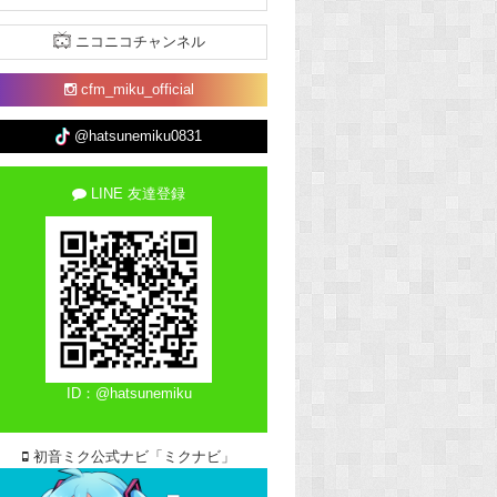
ニコニコチャンネル
cfm_miku_official
@hatsunemiku0831
LINE 友達登録
ID：@hatsunemiku
初音ミク公式ナビ「ミクナビ」