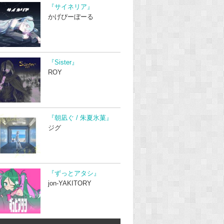
『サイネリア』
かげぴーぼーる
『Sister』
ROY
『朝凪ぐ / 朱夏氷菓』
ジグ
『ずっとアタシ』
jon-YAKITORY