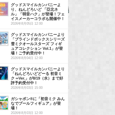
グッドスマイルカンパニーよ
り、ねんどろいど 「亞北ネ
ル」「弱音ハク」が登場！フェ
イスメーカーコラボも開催中！
2026年8月05日 12:00
グッドスマイルカンパニーより
「ブラインドボックスシリーズ
雪ミクオールスターズ フィギ
ュアコレクション Vol.1」が登
場！ご予約受付中！
2026年8月04日 12:00
グッドスマイルカンパニーより
「ねんどろいどどーる 初音ミ
ク ∞Ver.」が8/19（水）まで好
評予約受付中！
2026年8月03日 15:00
ガシャポン®に「初音ミク みん
なでプールフィギュア」が登
場！
2026年8月03日 12:00