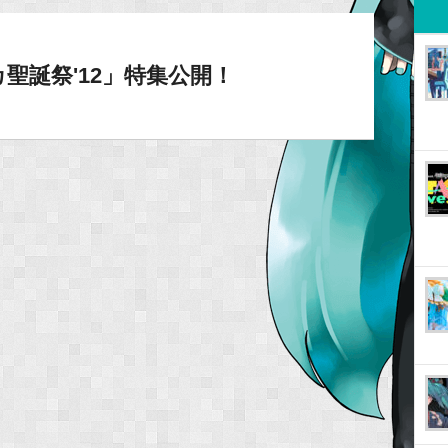
カ聖誕祭'12」特集公開！