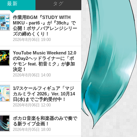
最新
タグ
作業用BGM『STUDY WITH
MIKU - part6 -』が『39ch』で
公開！ボサノバアレンジシリー
ズの締めくくり！
2026年8月06日 19:00
YouTube Music Weekend 12.0
のDay2ヘッドライナーに「ポ
ケモン feat. 初音ミク」が参加
決定！
2026年8月06日 14:00
1/7スケールフィギュア「マジ
カルミライ 2026」Ver. 10月14
日(水)までご予約受付中！
2026年8月06日 12:00
ボカロ音楽を和楽器のみで奏で
る新ライブ企画！
2026年8月05日 18:00