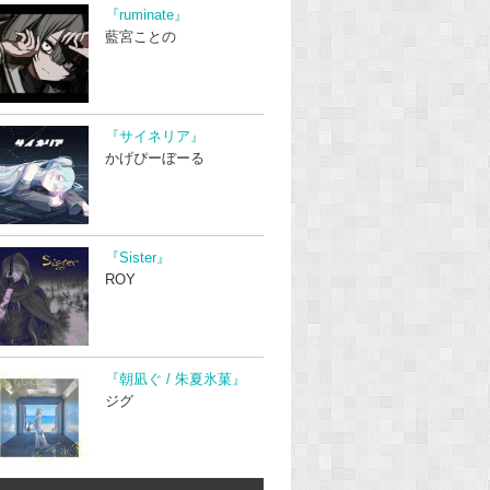
『ruminate』
藍宮ことの
『サイネリア』
かげぴーぼーる
『Sister』
ROY
『朝凪ぐ / 朱夏氷菓』
ジグ