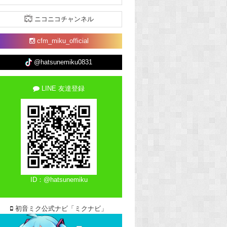
ニコニコチャンネル
cfm_miku_official
@hatsunemiku0831
LINE 友達登録
ID：@hatsunemiku
初音ミク公式ナビ「ミクナビ」