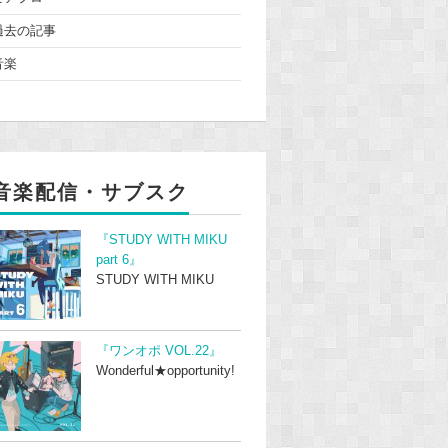
過去の記事
音楽
音楽配信・サブスク
『STUDY WITH MIKU
part 6』
STUDY WITH MIKU
『ワンオポ VOL.22』
Wonderful★opportunity!