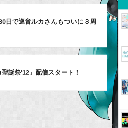
30日で巡音ルカさんもついに３周
カ聖誕祭'12」配信スタート！