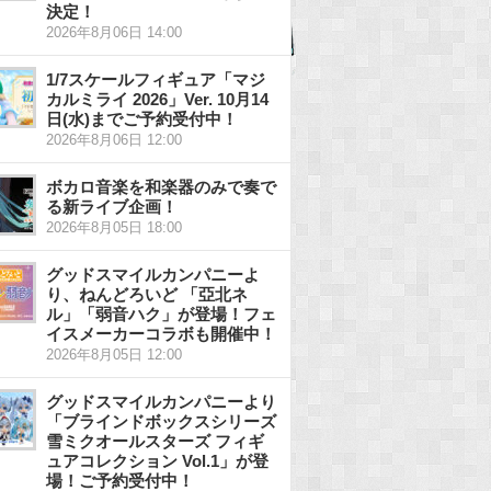
決定！
2026年8月06日 14:00
1/7スケールフィギュア「マジ
カルミライ 2026」Ver. 10月14
日(水)までご予約受付中！
2026年8月06日 12:00
ボカロ音楽を和楽器のみで奏で
る新ライブ企画！
2026年8月05日 18:00
グッドスマイルカンパニーよ
り、ねんどろいど 「亞北ネ
ル」「弱音ハク」が登場！フェ
イスメーカーコラボも開催中！
2026年8月05日 12:00
グッドスマイルカンパニーより
「ブラインドボックスシリーズ
雪ミクオールスターズ フィギ
ュアコレクション Vol.1」が登
場！ご予約受付中！