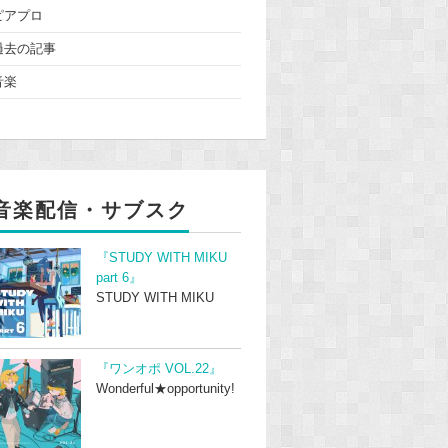
ピアプロ
過去の記事
音楽
音楽配信・サブスク
『STUDY WITH MIKU
part 6』
STUDY WITH MIKU
『ワンオポ VOL.22』
Wonderful★opportunity!