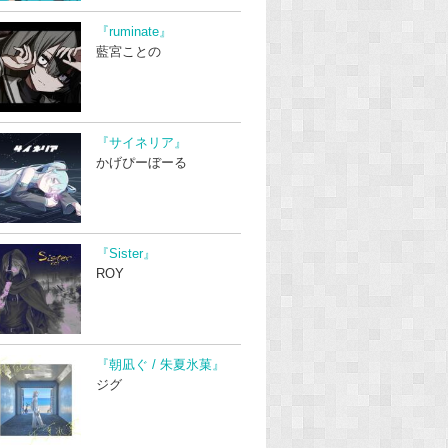
『ruminate』
藍宮ことの
『サイネリア』
かげぴーぼーる
『Sister』
ROY
『朝凪ぐ / 朱夏氷菓』
ジグ