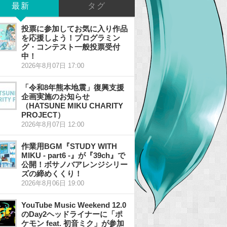
最新
タグ
投票に参加してお気に入り作品
を応援しよう！プログラミン
グ・コンテスト一般投票受付
中！
2026年8月07日 17:00
「令和8年熊本地震」復興支援
企画実施のお知らせ
（HATSUNE MIKU CHARITY
PROJECT）
2026年8月07日 12:00
作業用BGM『STUDY WITH
MIKU - part6 -』が『39ch』で
公開！ボサノバアレンジシリー
ズの締めくくり！
2026年8月06日 19:00
YouTube Music Weekend 12.0
のDay2ヘッドライナーに「ポ
ケモン feat. 初音ミク」が参加