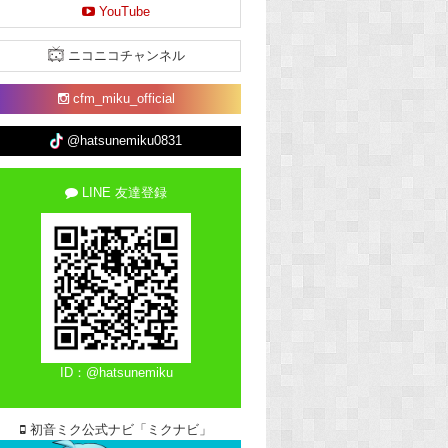
YouTube
ニコニコチャンネル
cfm_miku_official
@hatsunemiku0831
LINE 友達登録
ID：@hatsunemiku
初音ミク公式ナビ「ミクナビ」