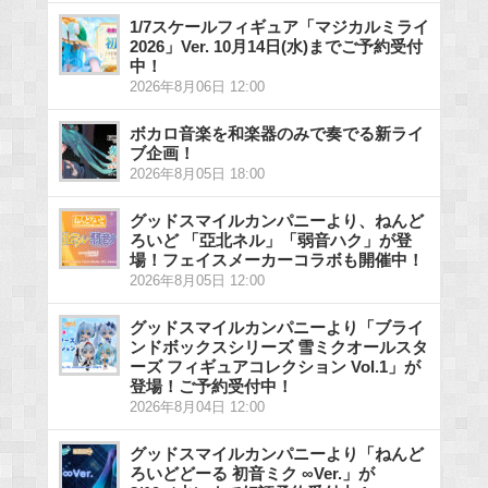
1/7スケールフィギュア「マジカルミライ
2026」Ver. 10月14日(水)までご予約受付
中！
2026年8月06日 12:00
ボカロ音楽を和楽器のみで奏でる新ライ
ブ企画！
2026年8月05日 18:00
グッドスマイルカンパニーより、ねんど
ろいど 「亞北ネル」「弱音ハク」が登
場！フェイスメーカーコラボも開催中！
2026年8月05日 12:00
グッドスマイルカンパニーより「ブライ
ンドボックスシリーズ 雪ミクオールスタ
ーズ フィギュアコレクション Vol.1」が
登場！ご予約受付中！
2026年8月04日 12:00
グッドスマイルカンパニーより「ねんど
ろいどどーる 初音ミク ∞Ver.」が