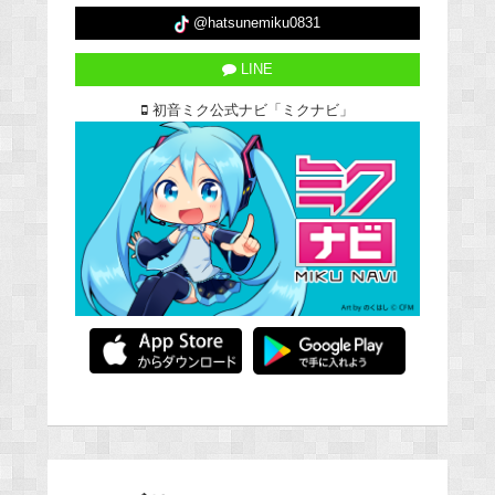
@hatsunemiku0831
LINE
初音ミク公式ナビ「ミクナビ」