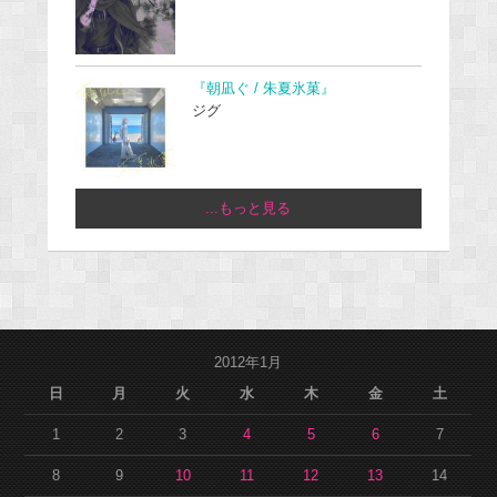
『朝凪ぐ / 朱夏氷菓』
ジグ
...もっと見る
2012年1月
日
月
火
水
木
金
土
1
2
3
4
5
6
7
8
9
10
11
12
13
14