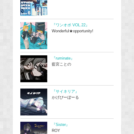
『ワンオポ VOL.22』
Wonderful★opportunity!
『ruminate』
藍宮ことの
『サイネリア』
かげぴーぼーる
『Sister』
ROY