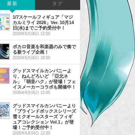
最新
タグ
1/7スケールフィギュア「マジ
カルミライ 2026」Ver. 10月14
日(水)までご予約受付中！
2026年8月06日 12:00
ボカロ音楽を和楽器のみで奏で
る新ライブ企画！
2026年8月05日 18:00
グッドスマイルカンパニーよ
り、ねんどろいど 「亞北ネ
ル」「弱音ハク」が登場！フェ
イスメーカーコラボも開催中！
2026年8月05日 12:00
グッドスマイルカンパニーより
「ブラインドボックスシリーズ
雪ミクオールスターズ フィギ
ュアコレクション Vol.1」が登
場！ご予約受付中！
2026年8月04日 12:00