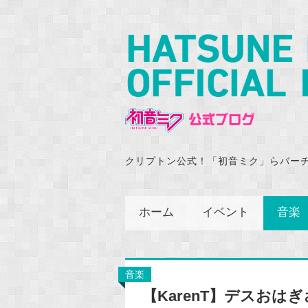
クリプトン公式！「初音ミク」らバー
ホーム
イベント
音楽
音楽
【KarenT】デスおは