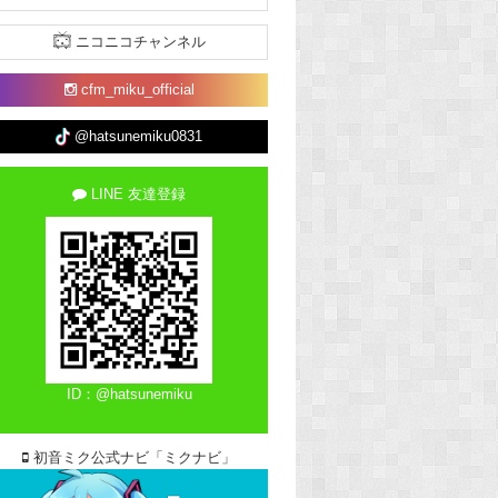
ニコニコチャンネル
cfm_miku_official
@hatsunemiku0831
LINE 友達登録
ID：@hatsunemiku
初音ミク公式ナビ「ミクナビ」