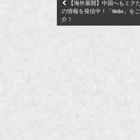
Post
【海外展開】中国へもミク
navigation
の情報を発信中！「Weibo」を
介！