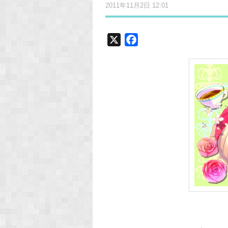
2011年11月2日 12:01
X
F
a
c
e
b
o
o
k