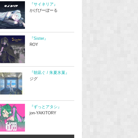
『サイネリア』
かげぴーぼーる
『Sister』
ROY
『朝凪ぐ / 朱夏氷菓』
ジグ
『ずっとアタシ』
jon-YAKITORY