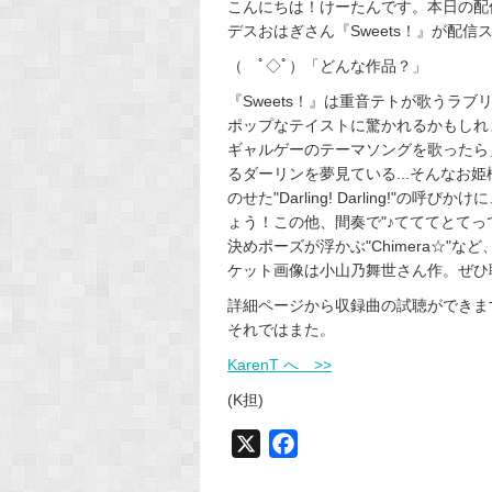
こんにちは！けーたんです。本日の配
デスおはぎさん『Sweets！』が配
（ ﾟ◇ﾟ）「どんな作品？」
『Sweets！』は重音テトが歌うラ
ポップなテイストに驚かれるかもしれ
ギャルゲーのテーマソングを歌ったら
るダーリンを夢見ている...そんなお
のせた"Darling! Darling!
ょう！この他、間奏で"♪てててとてっ
決めポーズが浮かぶ"Chimera☆"
ケット画像は小山乃舞世さん作。ぜひ
詳細ページから収録曲の試聴ができま
それではまた。
KarenT へ >>
(K担)
X
F
a