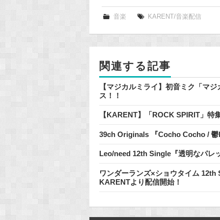
c
e
音楽
KARENT/音楽配信
b
o
o
関連する記事
k
【マジカルミライ】初音ミク「マジカルミラ
ス！！
【KARENT】「ROCK SPIRIT
39ch Originals 『Cocho Cocho
Leo/need 12th Single『透
ワンダーランズ×ショウタイム 12th
KARENTより配信開始！