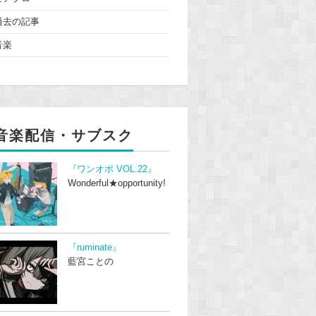
過去の記事
音楽
音楽配信・サブスク
『ワンオポ VOL.22』
Wonderful★opportunity!
『ruminate』
藍宮ことの