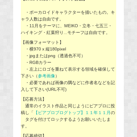
・ボーカロイドキャラクターを描いたもの。キ
ャラ人数は自由です。
・11月をテーマに、MEIKO・立冬・七五三・
ハイキング・紅葉狩り...モチーフは自由です。
【画像フォーマット】
・横970 x 縦180pixel
・jpgまたはpng（透過色不可）
・RGBカラー
・左上にロゴを重ねて表示する領域を確保して
下さい（
参考画像
）
・必要であれば画像の隅などに作者名などを記
入して下さい(URL不可)
【応募方法】
通常のイラスト作品と同じようにピアプロに投
稿し「
【ピアプロブログトップ】１１年１１月
の
タグを付けてロックするようお願いいたしま
す。
【応募締切】