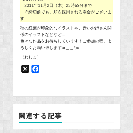
2011年11月2日（木）23時59分まで
※締切前でも、順次採用される場合がございま
す
秋の紅葉が印象的なイラストや、赤いお姉さん関
係のイラストなどなど...
色々な作品をお待ちしています！ご参加の程、よ
ろしくお願い致しますo(＿＿*)o
（わしょ）
X
F
a
c
e
b
o
関連する記事
o
k