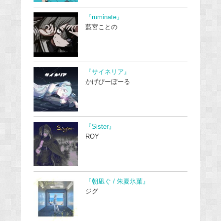
『ruminate』
藍宮ことの
『サイネリア』
かげぴーぼーる
『Sister』
ROY
『朝凪ぐ / 朱夏氷菓』
ジグ