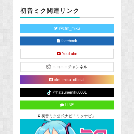
初音ミク関連リンク
@cfm_miku
facebook
YouTube
ニコニコチャンネル
cfm_miku_official
@hatsunemiku0831
LINE
初音ミク公式ナビ「ミクナビ」