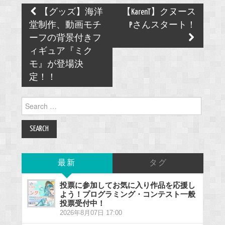
Post
【グッズ】海洋
【KarenT】クヌース
navigation
堂制作、動画モチ
Pさんスタート！
ーフの背景付きフ
ィギュア『ミク
モ』が登場決
定！！
Search
for:
最新
タグ
投票に参加してお気に入り作品を応援し
よう！プログラミング・コンテスト一般
投票受付中！
2026年8月07日 17:00