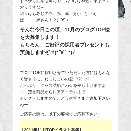
すっかり紅葉も進んで、気づけば秋色に染まって
おりますな～
b
辺りはもみじの赤、赤、赤...あか...といえ
o
ば、、、姉さん！？( ﾟ∀ﾟ）
o
そんな今日この頃、11月のブログTOP絵
k
を大募集します！
もちろん、ご好評の採用者プレゼントも
実施しますぞヾ(*´∀｀*)ﾉ
ブログTOPに採用させていただいた方にはもれな
く皆さまに、わっしょいの愛（!?）が
たっぷり、グッズ詰め合わせを差し上げますよ
～！定番商品からレアアイテムまで
セレクトしますので、どうぞ皆さまご参加下さい
ねー！
ご応募の際は、以下の要領でご応募下さい。
【2011年11月TOPイラスト募集】