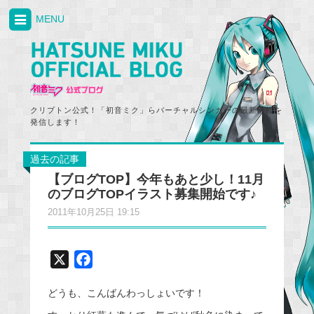
MENU
クリプトン公式！「初音ミク」らバーチャルシンガーの最新情報を
発信します！
過去の記事
【ブログTOP】今年もあと少し！11月
のブログTOPイラスト募集開始です♪
2011年10月25日 19:15
X
F
a
どうも、こんばんわっしょいです！
c
e