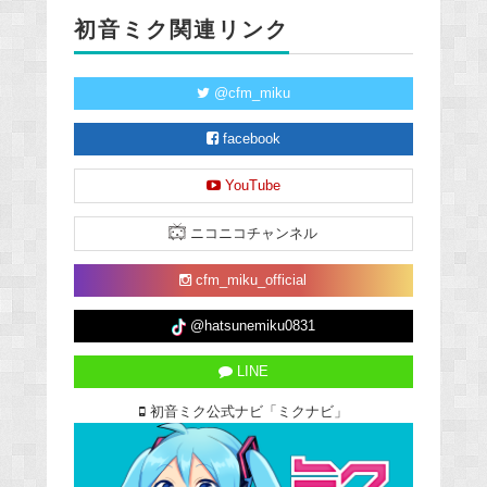
初音ミク関連リンク
@cfm_miku
facebook
YouTube
ニコニコチャンネル
cfm_miku_official
@hatsunemiku0831
LINE
初音ミク公式ナビ「ミクナビ」