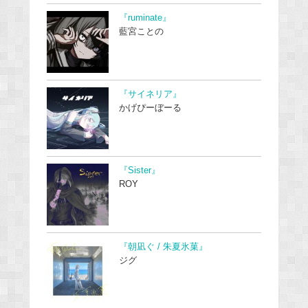
『ruminate』
藍宮ことの
『サイネリア』
かげぴーぼーる
『Sister』
ROY
『朝凪ぐ / 朱夏氷菓』
ジグ