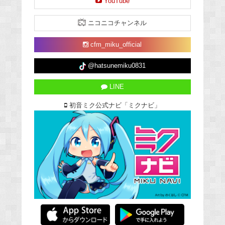
YouTube
ニコニコチャンネル
cfm_miku_official
@hatsunemiku0831
LINE
初音ミク公式ナビ「ミクナビ」