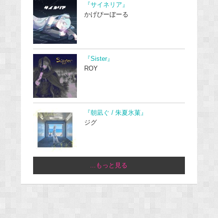
『サイネリア』
かげぴーぼーる
『Sister』
ROY
『朝凪ぐ / 朱夏氷菓』
ジグ
...もっと見る