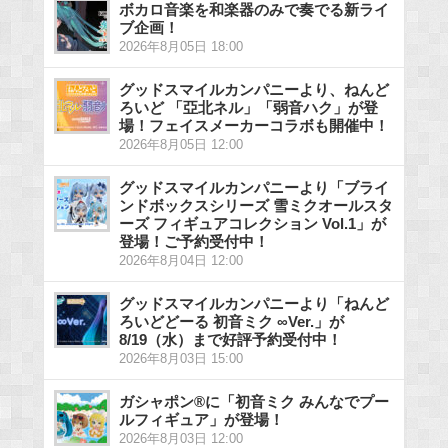
ボカロ音楽を和楽器のみで奏でる新ライ
ブ企画！
2026年8月05日 18:00
グッドスマイルカンパニーより、ねんど
ろいど 「亞北ネル」「弱音ハク」が登
場！フェイスメーカーコラボも開催中！
2026年8月05日 12:00
グッドスマイルカンパニーより「ブライ
ンドボックスシリーズ 雪ミクオールスタ
ーズ フィギュアコレクション Vol.1」が
登場！ご予約受付中！
2026年8月04日 12:00
グッドスマイルカンパニーより「ねんど
ろいどどーる 初音ミク ∞Ver.」が
8/19（水）まで好評予約受付中！
2026年8月03日 15:00
ガシャポン®に「初音ミク みんなでプー
ルフィギュア」が登場！
2026年8月03日 12:00