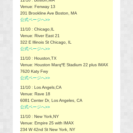
Venue: Fenway 13
201 Brookline Ave Boston, MA
公式ページへ>>
11/10 : Chicago,IL
Venue: River East 21
322 E Illinois St Chicago, IL
公式ページへ>>
11/10 : Houston,TX
Venue: Houston Marq*E Stadium 22 plus IMAX
7620 Katy Fwy
公式ページへ>>
11/10 : Los Angels,CA
Venue: Rave 18
6081 Center Dr, Los Angeles, CA
公式ページへ>>
11/10 : New York,NY
Venue: Empire 25 with IMAX
234 W 42nd St New York, NY