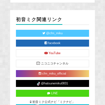
初音ミク関連リンク
@cfm_miku
facebook
YouTube
ニコニコチャンネル
cfm_miku_official
@hatsunemiku0831
LINE
初音ミク公式ナビ「ミクナビ」