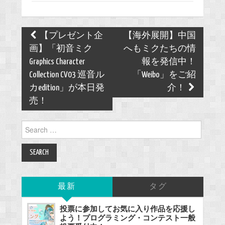
Post
【プレゼント企
【海外展開】中国
navigation
画】「初音ミク
へもミクたちの情
Graphics Character
報を発信中！
Collection CV03 巡音ル
「Weibo」をご紹
カedition」が本日発
介！
売！
Search
for:
最新
タグ
投票に参加してお気に入り作品を応援し
よう！プログラミング・コンテスト一般