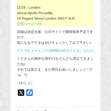
11/29 : London
Venue:Apollo Piccadilly
19 Regent Street London SW1Y 4LR
公式ページへ>>
詳細は決定次第、公式サイトで随時発表予定です
ので、
気になるアナタはぜひチェックしてみて下さい♪
ライブビューイングJAPAN公式サイトはこちら>>
ミクさんの海外公演やLVもどんどん増えてきまし
たね♪
それでは皆さま、また明日お会いしましょう！(*
´ω｀*)
（わしょ）
X
F
a
c