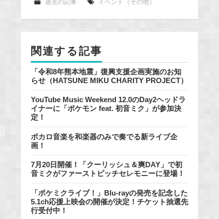
e
過去の記事
イベント（その他）
b
o
o
関連する記事
k
「令和8年熊本地震」復興支援企画実施のお知
らせ（HATSUNE MIKU CHARITY PROJECT）
YouTube Music Weekend 12.0のDay2ヘッドラ
イナーに「ポケモン feat. 初音ミク」が参加決
定！
ボカロ音楽を和楽器のみで奏でる新ライブ企
画！
7月20日開催！「クーリッシュ＆爽DAY」で初
音ミクがファーストピッチセレモニーに登場！
「ポケミクライブ！」Blu-rayの発売を記念した
5.1ch応援上映会の開催が決定！チケット抽選先
行受付中！