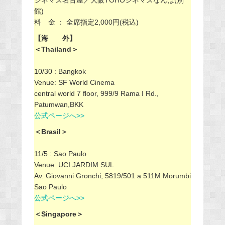
館)
料 金 ： 全席指定2,000円(税込)
【海 外】
＜Thailand＞
10/30 : Bangkok
Venue: SF World Cinema
central world 7 floor, 999/9 Rama I Rd.,
Patumwan,BKK
公式ページへ>>
＜Brasil＞
11/5 : Sao Paulo
Venue: UCI JARDIM SUL
Av. Giovanni Gronchi, 5819/501 a 511M Morumbi
Sao Paulo
公式ページへ>>
＜Singapore＞