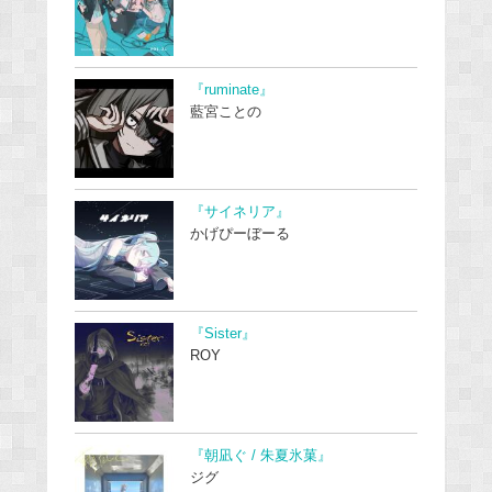
『ruminate』
藍宮ことの
『サイネリア』
かげぴーぼーる
『Sister』
ROY
『朝凪ぐ / 朱夏氷菓』
ジグ