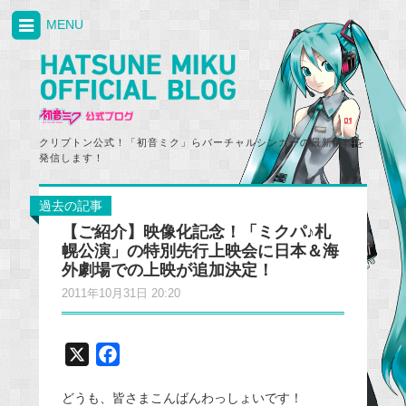
MENU
クリプトン公式！「初音ミク」らバーチャルシンガーの最新情報を
発信します！
過去の記事
【ご紹介】映像化記念！「ミクパ♪札
幌公演」の特別先行上映会に日本＆海
外劇場での上映が追加決定！
2011年10月31日 20:20
X
F
a
どうも、皆さまこんばんわっしょいです！
c