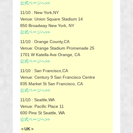
公式ページへ>>
11/10 : New York,NY
Venue: Union Square Stadium 14
850 Broadway New York, NY
公式ページへ>>
11/10 : Orange County,CA
Venue: Orange Stadium Promenade 25
1701 W Katella Ave Orange, CA
公式ページへ>>
11/10 : San Francisco,CA
Venue: Century 9 San Francisco Centre
835 Market St San Francisco, CA
公式ページへ>>
11/10 : Seattle,WA
Venue: Pacific Place 11
600 Pine St Seattle, WA
公式ページへ>>
＜UK＞