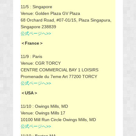
11/5 : Singapore
Venue: Golden Plaza GV Plaza
68 Orchard Road, #07-01/15, Plaza Singapura,
Singapore 238839
公式ページへ>>
＜France＞
11/9 : Paris
Venue: CGR TORCY
CENTRE COMMERCIAL BAY 1 LOISIRS
Promenade du 7eme Art 77200 TORCY
公式ページへ>>
＜USA＞
11/10 : Owings Mills, MD
Venue: Owings Mills 17
10100 Mill Run Circle Owings Mills, MD
公式ページへ>>
11/10 : Boston,MA