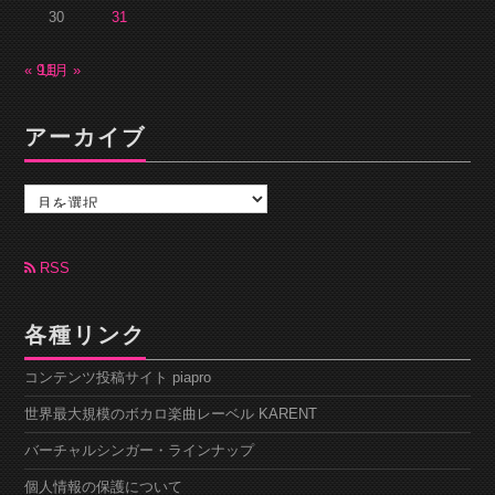
30
31
« 9月
11月 »
アーカイブ
ア
ー
カ
イ
ブ
RSS
各種リンク
コンテンツ投稿サイト piapro
世界最大規模のボカロ楽曲レーベル KARENT
バーチャルシンガー・ラインナップ
個人情報の保護について