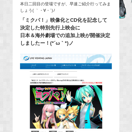
本日二回目の登場ですが、早速ご紹介行ってみま
e
しょう( ｀・∀・´)ﾉ
b
「ミクパ！」映像化とCD化を記念して
o
決定した特別先行上映会に
o
日本＆海外劇場での追加上映が開催決定
k
しましたー！(*´ω｀*)ノ