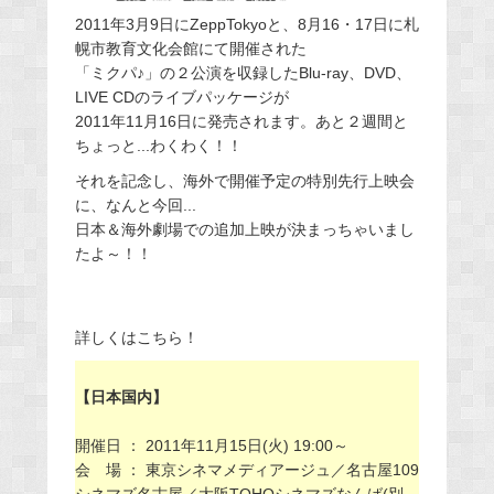
2011年3月9日にZeppTokyoと、8月16・17日に札
幌市教育文化会館にて開催された
「ミクパ♪」の２公演を収録したBlu-ray、DVD、
LIVE CDのライブパッケージが
2011年11月16日に発売されます。あと２週間と
ちょっと...わくわく！！
それを記念し、海外で開催予定の特別先行上映会
に、なんと今回...
日本＆海外劇場での追加上映が決まっちゃいまし
たよ～！！
詳しくはこちら！
【日本国内】
開催日 ： 2011年11月15日(火) 19:00～
会 場 ： 東京シネマメディアージュ／名古屋109
シネマズ名古屋／大阪TOHOシネマズなんば(別