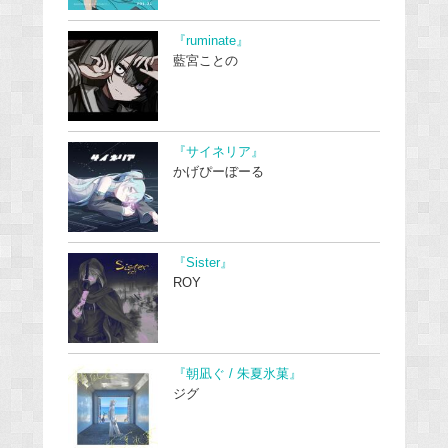
『ruminate』
藍宮ことの
『サイネリア』
かげぴーぼーる
『Sister』
ROY
『朝凪ぐ / 朱夏氷菓』
ジグ