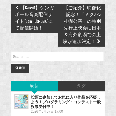
Post
【KarenT】シンガ
【ご紹介】映像化
navigation
ポール音楽配信サ
記念！「ミクパ♪
イト"StarHubMUSIC"に
札幌公演」の特別
て配信開始！
先行上映会に日本
＆海外劇場での上
映が追加決定！
Search
for:
最新
タグ
投票に参加してお気に入り作品を応援し
よう！プログラミング・コンテスト一般
投票受付中！
2026年8月07日 17:00