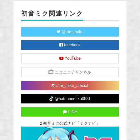
初音ミク関連リンク
@cfm_miku
facebook
YouTube
ニコニコチャンネル
cfm_miku_official
@hatsunemiku0831
LINE
初音ミク公式ナビ「ミクナビ」