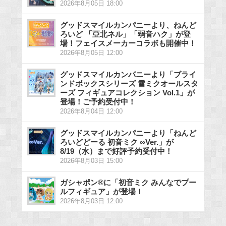
2026年8月05日 18:00
グッドスマイルカンパニーより、ねんど
ろいど 「亞北ネル」「弱音ハク」が登
場！フェイスメーカーコラボも開催中！
2026年8月05日 12:00
グッドスマイルカンパニーより「ブライ
ンドボックスシリーズ 雪ミクオールスタ
ーズ フィギュアコレクション Vol.1」が
登場！ご予約受付中！
2026年8月04日 12:00
グッドスマイルカンパニーより「ねんど
ろいどどーる 初音ミク ∞Ver.」が
8/19（水）まで好評予約受付中！
2026年8月03日 15:00
ガシャポン®に「初音ミク みんなでプー
ルフィギュア」が登場！
2026年8月03日 12:00