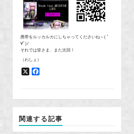
携帯をルッカルカにしちゃってくださいね～( ﾟ
∀ﾟ)ﾉ
それでは皆さま、また次回！
（わしょ）
X
F
a
c
e
b
o
関連する記事
o
k