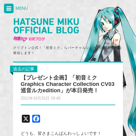
MENU
クリプトン公式！「初音ミク」らバーチャルシンガーの最新情報を
発信します！
過去の記事
【プレゼント企画】「初音ミク
Graphics Character Collection CV03
巡音ルカedition」が本日発売！
2011年10月31日 19:40
X
F
a
どうも、皆さまこんばんわっしょいです！
c