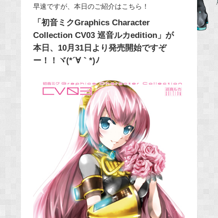
早速ですが、本日のご紹介はこちら！
e
「初音ミクGraphics Character
b
Collection CV03 巡音ルカedition」が
o
本日、10月31日より発売開始ですぞ
o
ー！！ヾ(*´∀｀*)ﾉ
k