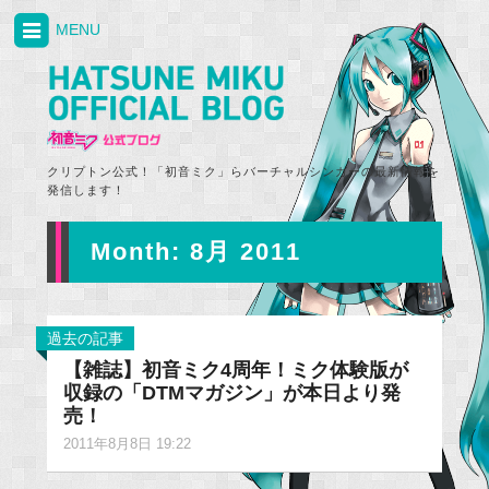
MENU
クリプトン公式！「初音ミク」らバーチャルシンガーの最新情報を
発信します！
Month:
8月 2011
過去の記事
【雑誌】初音ミク4周年！ミク体験版が
収録の「DTMマガジン」が本日より発
売！
2011年8月8日 19:22