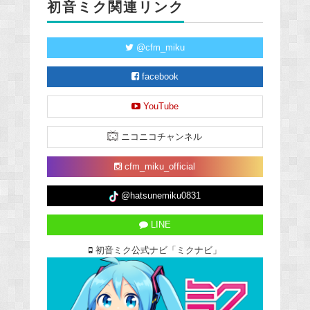
初音ミク関連リンク
@cfm_miku
facebook
YouTube
ニコニコチャンネル
cfm_miku_official
@hatsunemiku0831
LINE
初音ミク公式ナビ「ミクナビ」