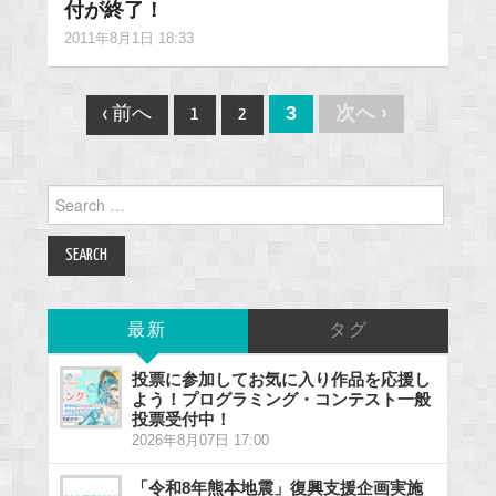
付が終了！
2011年8月1日 18:33
Post
3
次へ ›
‹ 前へ
1
2
navigation
Search
for:
最新
タグ
投票に参加してお気に入り作品を応援し
よう！プログラミング・コンテスト一般
投票受付中！
2026年8月07日 17:00
「令和8年熊本地震」復興支援企画実施