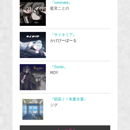
『ruminate』
藍宮ことの
『サイネリア』
かげぴーぼーる
『Sister』
ROY
『朝凪ぐ / 朱夏氷菓』
ジグ