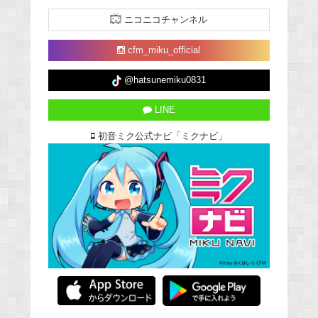
ニコニコチャンネル
cfm_miku_official
@hatsunemiku0831
LINE
初音ミク公式ナビ「ミクナビ」