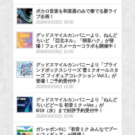
ボカロ音楽を和楽器のみで奏でる新ライ
ブ企画！
2026年8月05日 18:00
グッドスマイルカンパニーより、ねんど
ろいど 「亞北ネル」「弱音ハク」が登
場！フェイスメーカーコラボも開催中！
2026年8月05日 12:00
グッドスマイルカンパニーより「ブライ
ンドボックスシリーズ 雪ミクオールスタ
ーズ フィギュアコレクション Vol.1」が
登場！ご予約受付中！
2026年8月04日 12:00
グッドスマイルカンパニーより「ねんど
ろいどどーる 初音ミク ∞Ver.」が
8/19（水）まで好評予約受付中！
2026年8月03日 15:00
ガシャポン®に「初音ミク みんなでプー
ルフィギュア」が登場！