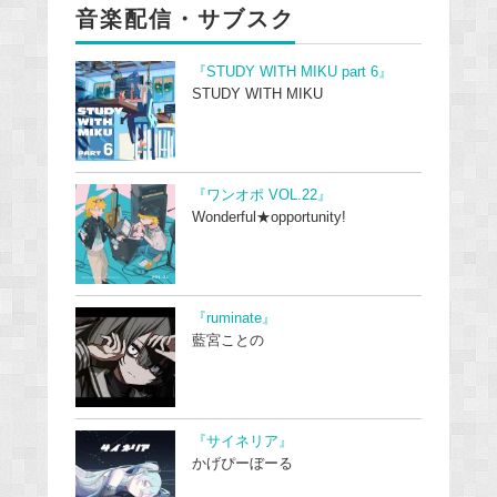
音楽配信・サブスク
『STUDY WITH MIKU part 6』
STUDY WITH MIKU
『ワンオポ VOL.22』
Wonderful★opportunity!
『ruminate』
藍宮ことの
『サイネリア』
かげぴーぼーる