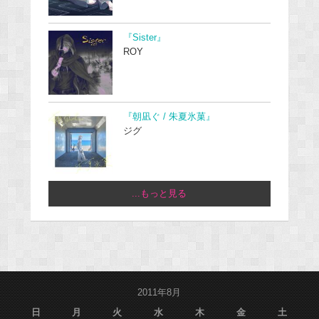
『Sister』
ROY
『朝凪ぐ / 朱夏氷菓』
ジグ
...もっと見る
2011年8月
日
月
火
水
木
金
土