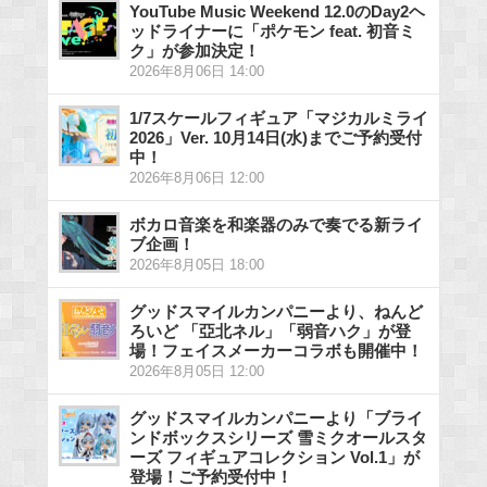
YouTube Music Weekend 12.0のDay2ヘ
ッドライナーに「ポケモン feat. 初音ミ
ク」が参加決定！
2026年8月06日 14:00
1/7スケールフィギュア「マジカルミライ
2026」Ver. 10月14日(水)までご予約受付
中！
2026年8月06日 12:00
ボカロ音楽を和楽器のみで奏でる新ライ
ブ企画！
2026年8月05日 18:00
グッドスマイルカンパニーより、ねんど
ろいど 「亞北ネル」「弱音ハク」が登
場！フェイスメーカーコラボも開催中！
2026年8月05日 12:00
グッドスマイルカンパニーより「ブライ
ンドボックスシリーズ 雪ミクオールスタ
ーズ フィギュアコレクション Vol.1」が
登場！ご予約受付中！