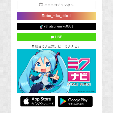
ニコニコチャンネル
cfm_miku_official
@hatsunemiku0831
LINE
初音ミク公式ナビ「ミクナビ」