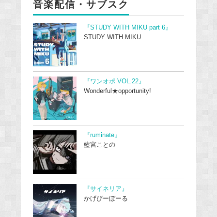
音楽配信・サブスク
『STUDY WITH MIKU part 6』
STUDY WITH MIKU
『ワンオポ VOL.22』
Wonderful★opportunity!
『ruminate』
藍宮ことの
『サイネリア』
かげぴーぼーる