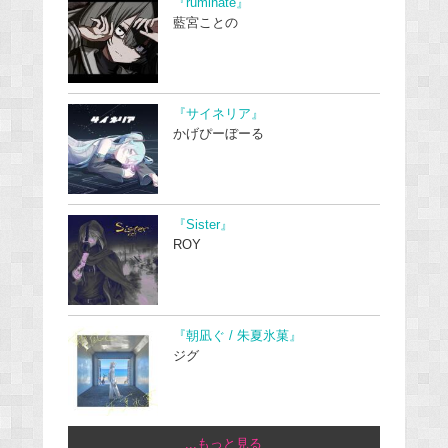
『ruminate』
藍宮ことの
『サイネリア』
かげぴーぼーる
『Sister』
ROY
『朝凪ぐ / 朱夏氷菓』
ジグ
...もっと見る