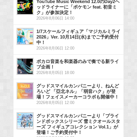
YouTube Music Weekend 12.0のDay2ヘ
ッドライナーに「ポケモン feat. 初音ミ
ク」が参加決定！
2026年8月06日 14:00
1/7スケールフィギュア「マジカルミライ
2026」Ver. 10月14日(水)までご予約受付
中！
2026年8月06日 12:00
ボカロ音楽を和楽器のみで奏でる新ライ
ブ企画！
2026年8月05日 18:00
グッドスマイルカンパニーより、ねんど
ろいど 「亞北ネル」「弱音ハク」が登
場！フェイスメーカーコラボも開催中！
2026年8月05日 12:00
グッドスマイルカンパニーより「ブライ
ンドボックスシリーズ 雪ミクオールスタ
ーズ フィギュアコレクション Vol.1」が
登場！ご予約受付中！