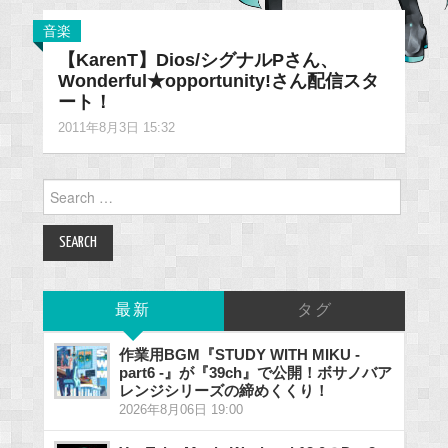
音楽
【KarenT】Dios/シグナルPさん、
Wonderful★opportunity!さん配信スタ
ート！
2011年8月3日 15:32
Search
for:
最新
タグ
作業用BGM『STUDY WITH MIKU -
part6 -』が『39ch』で公開！ボサノバア
レンジシリーズの締めくくり！
2026年8月06日 19:00