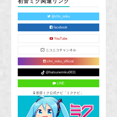
初音ミク関連リンク
@cfm_miku
facebook
YouTube
ニコニコチャンネル
cfm_miku_official
@hatsunemiku0831
LINE
初音ミク公式ナビ「ミクナビ」