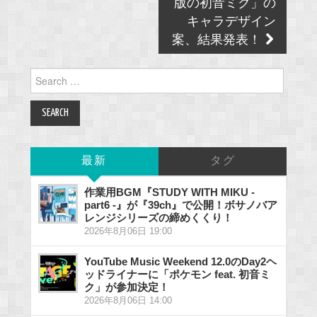
版の初音ミク」の
キャラデザイン
案、結果発表！
Search
for:
最新
タグ
作業用BGM『STUDY WITH MIKU -
part6 -』が『39ch』で公開！ボサノバア
レンジシリーズの締めくくり！
2026年8月06日 19:00
YouTube Music Weekend 12.0のDay2ヘ
ッドライナーに「ポケモン feat. 初音ミ
ク」が参加決定！
2026年8月06日 14:00