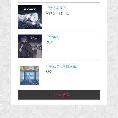
『サイネリア』
かげぴーぼーる
『Sister』
ROY
『朝凪ぐ / 朱夏氷菓』
ジグ
...もっと見る