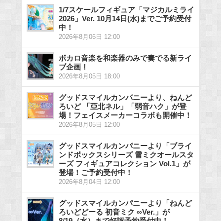
1/7スケールフィギュア「マジカルミライ
2026」Ver. 10月14日(水)までご予約受付
中！
2026年8月06日 12:00
ボカロ音楽を和楽器のみで奏でる新ライ
ブ企画！
2026年8月05日 18:00
グッドスマイルカンパニーより、ねんど
ろいど 「亞北ネル」「弱音ハク」が登
場！フェイスメーカーコラボも開催中！
2026年8月05日 12:00
グッドスマイルカンパニーより「ブライ
ンドボックスシリーズ 雪ミクオールスタ
ーズ フィギュアコレクション Vol.1」が
登場！ご予約受付中！
2026年8月04日 12:00
グッドスマイルカンパニーより「ねんど
ろいどどーる 初音ミク ∞Ver.」が
8/19（水）まで好評予約受付中！