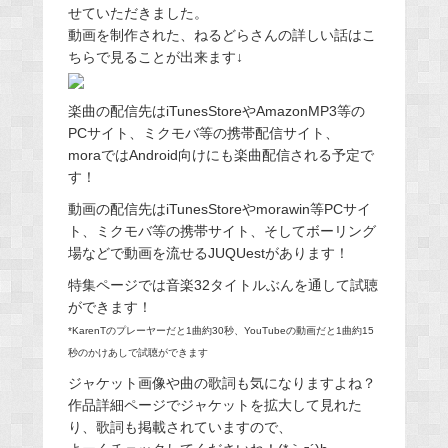
せていただきました。
動画を制作された、ねるどらさんの詳しい話はこ
ちらで見ることが出来ます↓
楽曲の配信先はiTunesStoreやAmazonMP3等の
PCサイト、ミクモバ等の携帯配信サイト、
moraではAndroid向けにも楽曲配信される予定で
す！
動画の配信先はiTunesStoreやmorawin等PCサイ
ト、ミクモバ等の携帯サイト、そしてボーリング
場などで動画を流せるJUQUestがあります！
特集ページでは音楽32タイトルぶんを通して試聴
ができます！
*KarenTのプレーヤーだと1曲約30秒、YouTubeの動画だと1曲約15
秒のかけあしで試聴ができます
ジャケット画像や曲の歌詞も気になりますよね？
作品詳細ページでジャケットを拡大して見れた
り、歌詞も掲載されていますので、