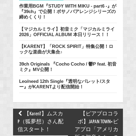
作業用BGM『STUDY WITH MIKU - part6 -』が
『39ch』で公開！ボサノバアレンジシリーズの
締めくくり！
【マジカルミライ】初音ミク「マジカルミライ
2026」OFFICIAL ALBUM 本日リリース！！
【KARENT】「ROCK SPIRIT」特集公開！ロ
ックな楽曲が大集合♪
39ch Originals 『Cocho Cocho / 鬱P feat. 初音
ミク』MV公開！
Leo/need 12th Single『透明なパレット/スタ
ー』がKARENTより配信開始！
Post
【KarenT】ムスカ
【ピアプロコラ
navigation
P（狐夢想）さん配
ボ】JAPAN TOWN×ピ
信スタート！
アプロ「アメリカ