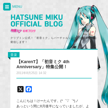
MENU
クリプトン公式！「初音ミク」らバーチャルシンガーの最新情報を
発信します！
音楽
【KarenT】「初音ミク 4th
Anniversary」特集公開！
2011年8月25日 14:32
X
F
a
こんにちは！けーたんです。(*゜▽゜*)ノ
c
あっという間に8月後半になっていましたが、よ
e