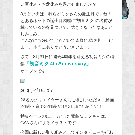
い夏休み・お盆休みを過ごせましたか？
b
8月といえば！我らがミクさんの誕生月ですね！
o
とあるネットの誕生日図鑑に"初音ミク"の名前が
o
載っているのを見つけて、大きくなったなぁ...と
k
しみじみ。
こんなにも好いていただいて皆様に感謝申し上げ
ます。本当にありがとうございます。
さて、8月31日に発売4周年を迎える初音ミクの特
「初音ミク 4th Anniversary」
集
オープンです！
ρ(･д･)＜詳細は？
28名のクリエイターさんにご参加いただき、動画
2作品・音楽32作品が8月31日に配信予定！
特集ページのにこっとした素敵なミクさんは、
GANさんによるイラストです！
今回は新しい取り組みとしてインタビューを行わ