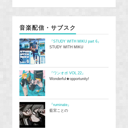
音楽配信・サブスク
『STUDY WITH MIKU part 6』
STUDY WITH MIKU
『ワンオポ VOL.22』
Wonderful★opportunity!
『ruminate』
藍宮ことの