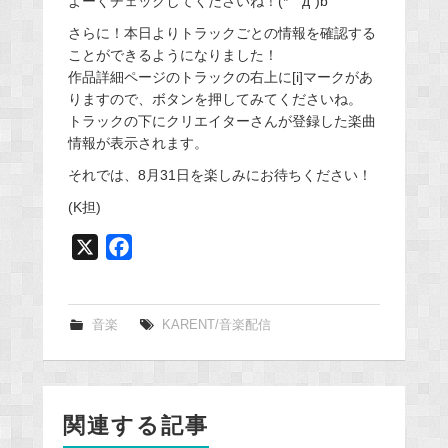
よーくチェックしてくださいね！(*｀д´)b
さらに！本日よりトラックごとの情報を確認する
ことができるようになりました！
作品詳細ページのトラックの右上に[i]マークがあ
りますので、ボタンを押してみてくださいね。
トラックの下にクリエイターさんが登録した楽曲
情報が表示されます。
それでは、8月31日を楽しみにお待ちください！
(K担)
X
F
a
c
e
音楽
KARENT/音楽配信
b
o
o
関連する記事
k