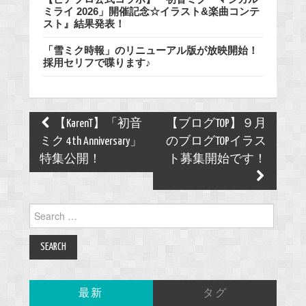
ミライ 2026」開催記念☆イラスト&楽曲コンテ
スト』結果発表！
「雪ミク時報」のリニューアル版が放映開始！
採用セリフで喋ります♪
Post
【KarenT】「初音
【ブログTOP】９月
navigation
ミク 4th Anniversary」
のブログTOPイラス
特集公開！
ト募集開始です！
Search
for:
最新
タグ