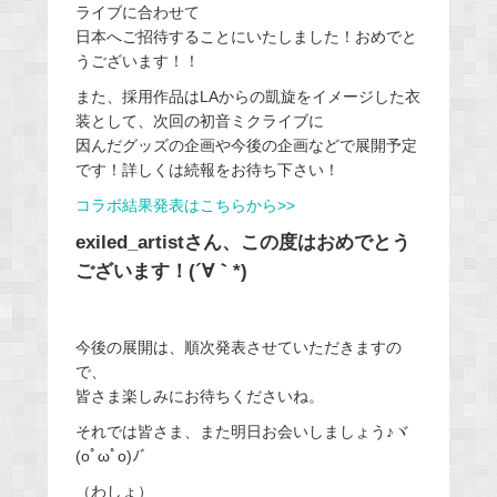
ライブに合わせて
日本へご招待することにいたしました！おめでと
うございます！！
また、採用作品はLAからの凱旋をイメージした衣
装として、次回の初音ミクライブに
因んだグッズの企画や今後の企画などで展開予定
です！詳しくは続報をお待ち下さい！
コラボ結果発表はこちらから>>
exiled_artistさん、この度はおめでとう
ございます！(´∀｀*)
今後の展開は、順次発表させていただきますの
で、
皆さま楽しみにお待ちくださいね。
それでは皆さま、また明日お会いしましょう♪ヾ
(oﾟωﾟo)ﾉﾞ
（わしょ）