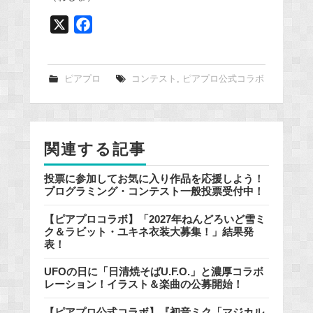
X
F
a
c
e
ピアプロ
コンテスト
,
ピアプロ公式コラボ
b
o
o
関連する記事
k
投票に参加してお気に入り作品を応援しよう！
プログラミング・コンテスト一般投票受付中！
【ピアプロコラボ】「2027年ねんどろいど雪ミ
ク＆ラビット・ユキネ衣装大募集！」結果発
表！
UFOの日に「日清焼そばU.F.O.」と濃厚コラボ
レーション！イラスト＆楽曲の公募開始！
【ピアプロ公式コラボ】『初音ミク「マジカル