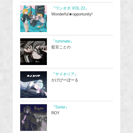
『ワンオポ VOL.22』
Wonderful★opportunity!
『ruminate』
藍宮ことの
『サイネリア』
かげぴーぼーる
『Sister』
ROY