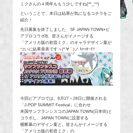
ミクさんの４周年ももう少しですね(*^_^*)
e
ということで、本日は結果が気になるコチラをご
b
紹介！
o
o
先日募集を終了しました、SF JAPAN TOWN×ピ
アプロコラボB、皆さんがイメージする
k
「アメリカ版の初音ミク」のキャラデザイン案が
ついに結果発表ですヽ(*´∀｀)ノ ｷｬｯﾎｰｲ!!
今回ピアプロでは、8月27～28日に開催される
「J-POP SUMMIT Festival」に合わせ
米国サンフランシスコのJAPAN TOWN(日本街)と
コラボし、JAPAN TOWNに設置する
横断幕のデザイン案と、皆さんがイメージする
「アメリカ版の初音ミク」の