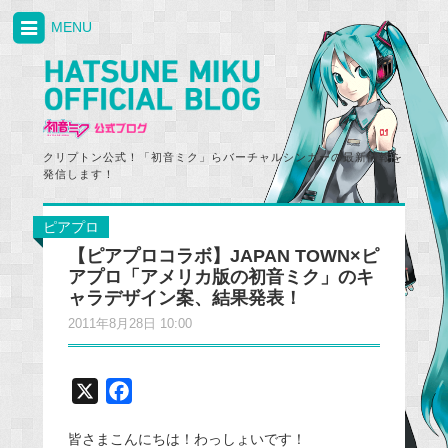
MENU
クリプトン公式！「初音ミク」らバーチャルシンガーの最新情報を
発信します！
ピアプロ
【ピアプロコラボ】JAPAN TOWN×ピ
アプロ「アメリカ版の初音ミク」のキ
ャラデザイン案、結果発表！
2011年8月28日 10:00
X
F
a
皆さまこんにちは！わっしょいです！
c