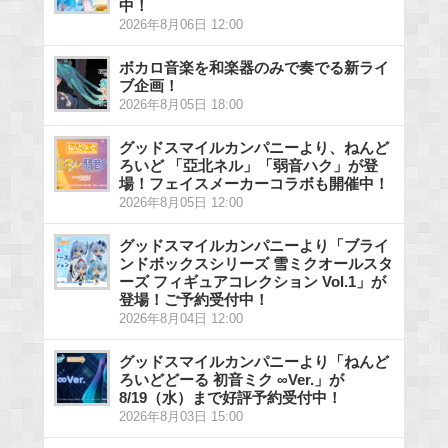
中！
2026年8月06日 12:00
ボカロ音楽を和楽器のみで奏でる新ライ
ブ企画！
2026年8月05日 18:00
グッドスマイルカンパニーより、ねんど
ろいど 「亞北ネル」「弱音ハク」が登
場！フェイスメーカーコラボも開催中！
2026年8月05日 12:00
グッドスマイルカンパニーより「ブライ
ンドボックスシリーズ 雪ミクオールスタ
ーズ フィギュアコレクション Vol.1」が
登場！ご予約受付中！
2026年8月04日 12:00
グッドスマイルカンパニーより「ねんど
ろいどどーる 初音ミク ∞Ver.」が
8/19（水）まで好評予約受付中！
2026年8月03日 15:00