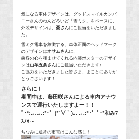
気になる車体デザインは、グッドスマイルカンパ
ニーさんのねんどろいど「雪ミク」をベースに、
外装デザインは、
憂さん
にご担当をいただきまし
た。
雪ミク電車を象徴する、車体正面のヘッドマーク
のデザインは
オサムさん
に、
乗客の心を和ませてくれる内装ポスターのデザイ
ンは
山羊五条さん
にご担当いただきます♪
ご協力をいただきました皆さま、まことにありが
とうございます！
さらに！
期間中は、藤田咲さんによる車内アナウ
ンスで運行いたしますよー！！
ﾟ･*:.｡..｡.:*･゜(*´∀｀)｡. .｡.:*･゜ﾟ･*和みﾏ
ｽﾉｩ～
ちなみに通常の市電はこんな感じ！