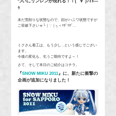
ついにリンレンが現れる！！( ﾟ∀ﾟ)ﾉｨｮ―
ｩ
未だ荒削りな状態なので、顔がハニワ状態ですが
ご容赦下さいｗ└｜∵｜┐＜ﾏﾀﾞﾏﾀﾞ...
ミクさん着工は、もう少し...という感じでござい
ます。
今後の変化も、乞うご期待ですよ～！
さて、そして本日のご紹介はコチラ。
『
SNOW MIKU 2011
』に、新たに衝撃の
企画が追加になりました！