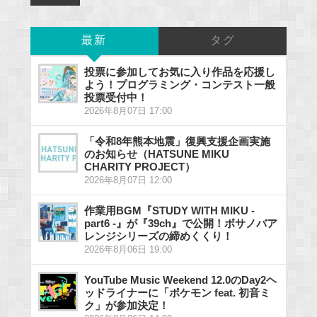
最新
タグ
投票に参加してお気に入り作品を応援し
よう！プログラミング・コンテスト一般
投票受付中！
2026年8月07日 17:00
「令和8年熊本地震」復興支援企画実施
のお知らせ（HATSUNE MIKU
CHARITY PROJECT）
2026年8月07日 12:00
作業用BGM『STUDY WITH MIKU -
part6 -』が『39ch』で公開！ボサノバア
レンジシリーズの締めくくり！
2026年8月06日 19:00
YouTube Music Weekend 12.0のDay2ヘ
ッドライナーに「ポケモン feat. 初音ミ
ク」が参加決定！