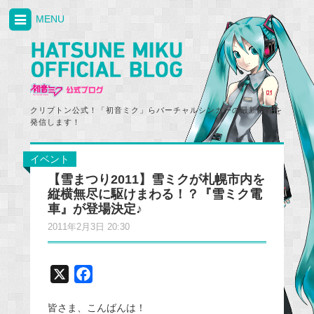
MENU
クリプトン公式！「初音ミク」らバーチャルシンガーの最新情報を
発信します！
イベント
【雪まつり2011】雪ミクが札幌市内を
縦横無尽に駆けまわる！？『雪ミク電
車』が登場決定♪
2011年2月3日 20:30
X
F
a
皆さま、こんばんは！
c