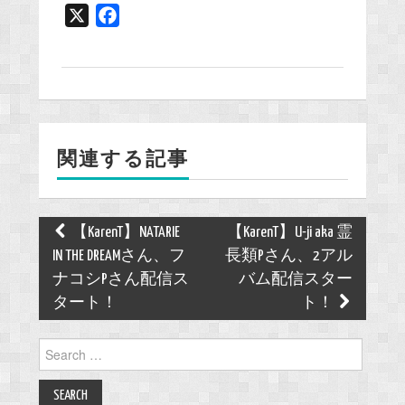
X
F
a
c
e
b
o
関連する記事
o
k
Post
【KarenT】NATARIE
【KarenT】U-ji aka 霊
navigation
IN THE DREAMさん、フ
長類Pさん、2アル
ナコシPさん配信ス
バム配信スター
タート！
ト！
Search
for: