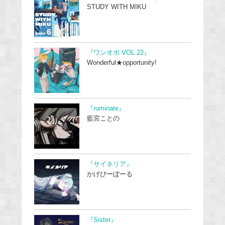
STUDY WITH MIKU
『ワンオポ VOL.22』
Wonderful★opportunity!
『ruminate』
藍宮ことの
『サイネリア』
かげぴーぼーる
『Sister』