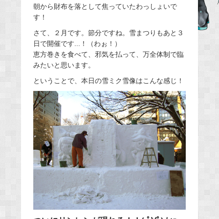
朝から財布を落として焦っていたわっしょいで
e
す！
b
さて、２月です。節分ですね。雪まつりもあと３
o
日で開催です...！（わぉ！）
o
恵方巻きを食べて、邪気を払って、万全体制で臨
k
みたいと思います。
ということで、本日の雪ミク雪像はこんな感じ！