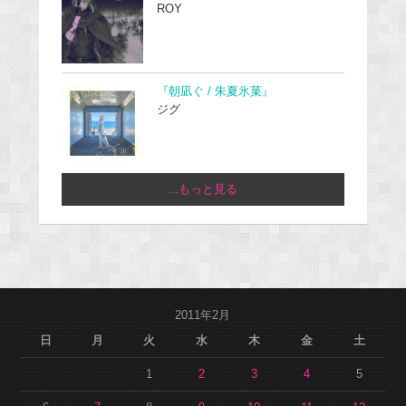
ROY
『朝凪ぐ / 朱夏氷菓』
ジグ
...もっと見る
2011年2月
日
月
火
水
木
金
土
1
2
3
4
5