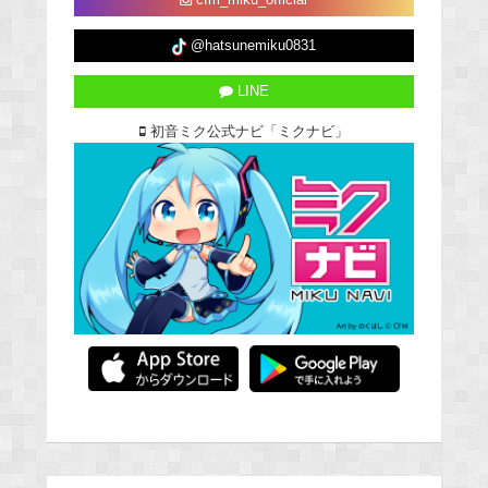
cfm_miku_official
@hatsunemiku0831
LINE
初音ミク公式ナビ「ミクナビ」