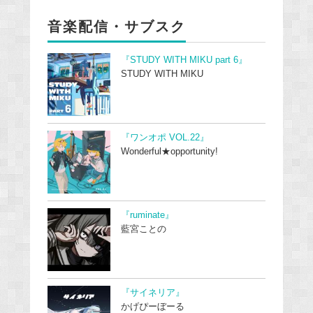
音楽配信・サブスク
『STUDY WITH MIKU part 6』
STUDY WITH MIKU
『ワンオポ VOL.22』
Wonderful★opportunity!
『ruminate』
藍宮ことの
『サイネリア』
かげぴーぼーる