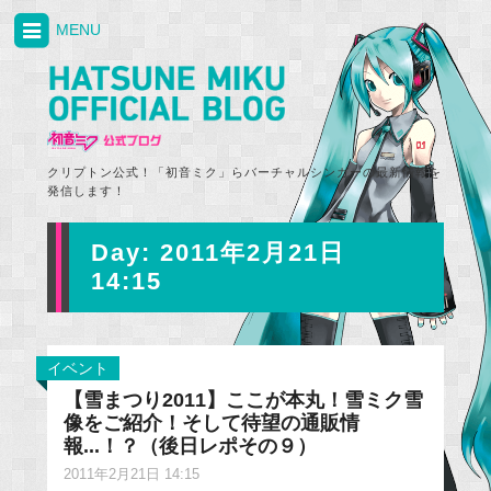
MENU
クリプトン公式！「初音ミク」らバーチャルシンガーの最新情報を
発信します！
Day:
2011年2月21日
14:15
イベント
【雪まつり2011】ここが本丸！雪ミク雪
像をご紹介！そして待望の通販情
報...！？（後日レポその９）
2011年2月21日 14:15