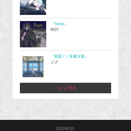
『Sister』
ROY
『朝凪ぐ / 朱夏氷菓』
ジグ
...もっと見る
2011年2月