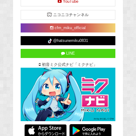
YouTube
ニコニコチャンネル
cfm_miku_official
@hatsunemiku0831
LINE
初音ミク公式ナビ「ミクナビ」