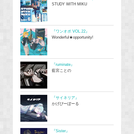
STUDY WITH MIKU
『ワンオポ VOL.22』
Wonderful★opportunity!
『ruminate』
藍宮ことの
『サイネリア』
かげぴーぼーる
『Sister』