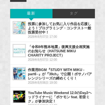
最新
タグ
投票に参加してお気に入り作品を応援し
よう！プログラミング・コンテスト一般
投票受付中！
2026年8月07日 17:00
「令和8年熊本地震」復興支援企画実施
のお知らせ（HATSUNE MIKU
CHARITY PROJECT）
2026年8月07日 12:00
作業用BGM『STUDY WITH MIKU -
part6 -』が『39ch』で公開！ボサノバア
レンジシリーズの締めくくり！
2026年8月06日 19:00
YouTube Music Weekend 12.0のDay2ヘ
ッドライナーに「ポケモン feat. 初音ミ
ク」が参加決定！