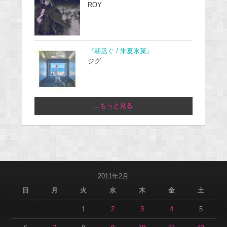
ROY
『朝凪ぐ / 朱夏氷菓』
ジグ
...もっと見る
2011年2月
日
月
火
水
木
金
土
1
2
3
4
5