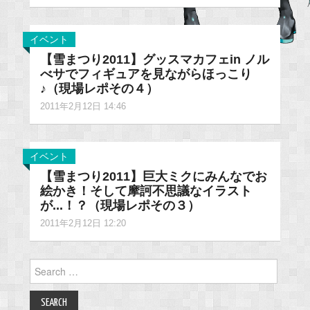
イベント
【雪まつり2011】グッスマカフェin ノル
べサでフィギュアを見ながらほっこり
♪（現場レポその４）
2011年2月12日 14:46
イベント
【雪まつり2011】巨大ミクにみんなでお
絵かき！そして摩訶不思議なイラスト
が...！？（現場レポその３）
2011年2月12日 12:20
Search
for: