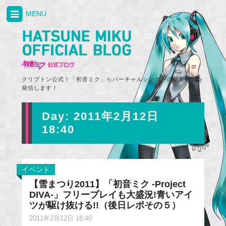
MENU
クリプトン公式！「初音ミク」らバーチャルシンガーの最新情報を
発信します！
Day:
2011年2月12日
18:40
イベント
【雪まつり2011】「初音ミク -Project
DIVA-」フリープレイも大盛況!青いアイ
ツが駆け抜ける!!（後日レポその５）
2011年2月12日 18:40