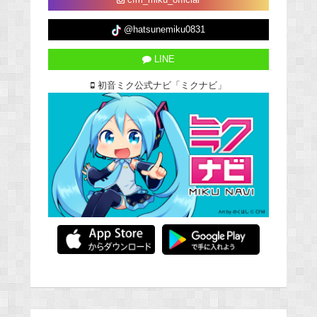
cfm_miku_official
@hatsunemiku0831
LINE
初音ミク公式ナビ「ミクナビ」