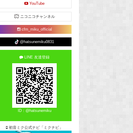
YouTube
ニコニコチャンネル
cfm_miku_official
@hatsunemiku0831
LINE 友達登録
ID：@hatsunemiku
初音ミク公式ナビ「ミクナビ」