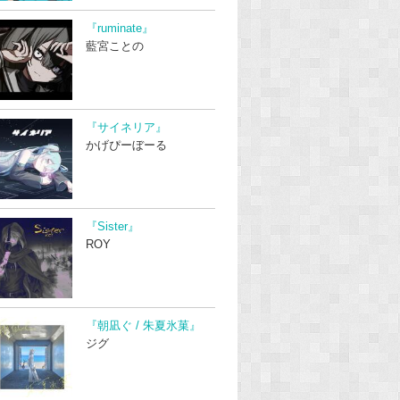
『ruminate』
藍宮ことの
『サイネリア』
かげぴーぼーる
『Sister』
ROY
『朝凪ぐ / 朱夏氷菓』
ジグ