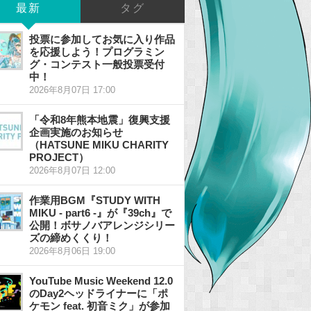
最新
タグ
投票に参加してお気に入り作品
を応援しよう！プログラミン
グ・コンテスト一般投票受付
中！
2026年8月07日 17:00
「令和8年熊本地震」復興支援
企画実施のお知らせ
（HATSUNE MIKU CHARITY
PROJECT）
2026年8月07日 12:00
作業用BGM『STUDY WITH
MIKU - part6 -』が『39ch』で
公開！ボサノバアレンジシリー
ズの締めくくり！
2026年8月06日 19:00
YouTube Music Weekend 12.0
のDay2ヘッドライナーに「ポ
ケモン feat. 初音ミク」が参加