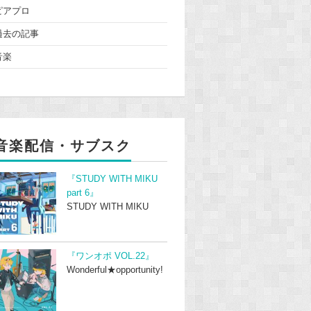
ピアプロ
過去の記事
音楽
音楽配信・サブスク
『STUDY WITH MIKU
part 6』
STUDY WITH MIKU
『ワンオポ VOL.22』
Wonderful★opportunity!