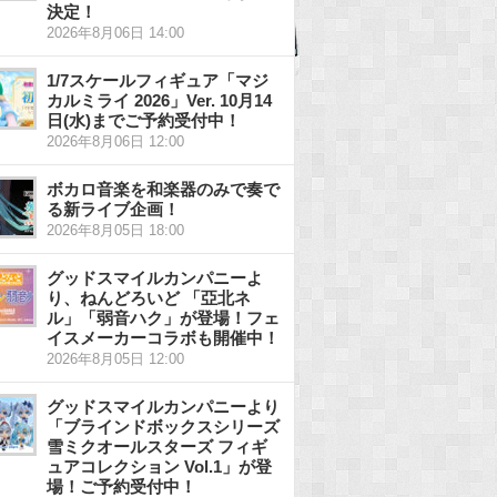
決定！
2026年8月06日 14:00
1/7スケールフィギュア「マジ
カルミライ 2026」Ver. 10月14
日(水)までご予約受付中！
2026年8月06日 12:00
ボカロ音楽を和楽器のみで奏で
る新ライブ企画！
2026年8月05日 18:00
グッドスマイルカンパニーよ
り、ねんどろいど 「亞北ネ
ル」「弱音ハク」が登場！フェ
イスメーカーコラボも開催中！
2026年8月05日 12:00
グッドスマイルカンパニーより
「ブラインドボックスシリーズ
雪ミクオールスターズ フィギ
ュアコレクション Vol.1」が登
場！ご予約受付中！