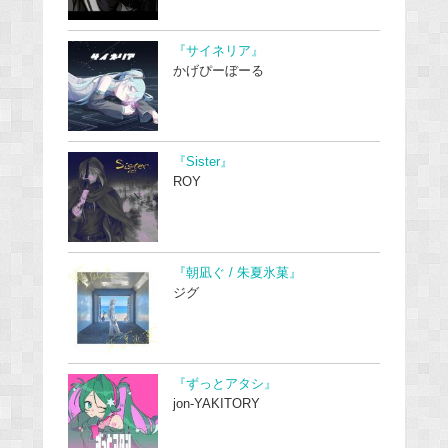
『サイネリア』
かげぴーぼーる
『Sister』
ROY
『朝凪ぐ / 朱夏氷菓』
ジグ
『ずっとアタシ』
jon-YAKITORY