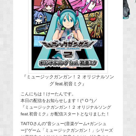
e
b
o
o
k
『ミュージックガンガン！２ オリジナルソン
グ feat.初音ミク』
こんにちは！けーたんです。
本日の配信をお知らせします！(^ O ^)／
『ミュージックガンガン！２ オリジナルソング
feat.初音ミク』が配信スタートとなりました！
TAITOさんの"音シュー(音楽ゲーム+ガンシュ
ー)"ゲーム「ミュージックガンガン！」シリーズ