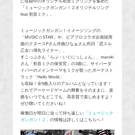
に収録中のオリジナル初音ミクソングを集めた
『ミュージックガンガン！２オリジナルソング
feat.初音ミク』。
ミュージックガンガン！イメージソングの
「MUSIC☆STAR」や、ピアプロコラボ企画採用
曲のクヌースPさん作曲ひなぁさん作詞「恋スル
乙女ハ弾丸ライナー」、
すこっぷさん「らぶ・いぐにっしょん」、maroki
さん「初音ミクの保安官」の3曲に、サイバーダ
イバーのメインテーマをミクが歌ったボーナスト
ラック「Hello World」
も収録！全9曲入りのアルバムとなっています！
これでアーケードゲームの興奮をそのままに、楽
曲をいつでもどこでも、高音質で楽しめますよ！
ぜひ聴いてくださいね！
稼働日が明日に迫って待ち遠しい
「ミュージック
ガンガン！２」
の情報は詳しくはこちらへ！