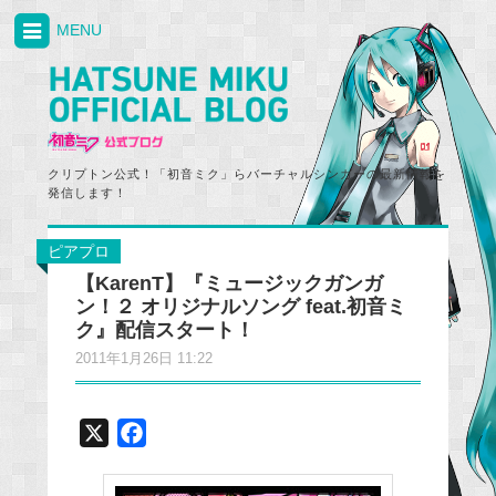
MENU
クリプトン公式！「初音ミク」らバーチャルシンガーの最新情報を
発信します！
ピアプロ
【KarenT】『ミュージックガンガ
ン！２ オリジナルソング feat.初音ミ
ク』配信スタート！
2011年1月26日 11:22
X
F
a
c