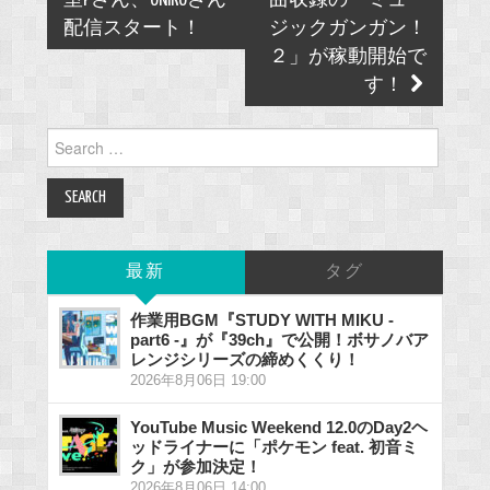
navigation
室Pさん、ONIKOさん
曲収録の「ミュー
配信スタート！
ジックガンガン！
２」が稼動開始で
す！
Search
for:
最新
タグ
作業用BGM『STUDY WITH MIKU -
part6 -』が『39ch』で公開！ボサノバア
レンジシリーズの締めくくり！
2026年8月06日 19:00
YouTube Music Weekend 12.0のDay2ヘ
ッドライナーに「ポケモン feat. 初音ミ
ク」が参加決定！
2026年8月06日 14:00