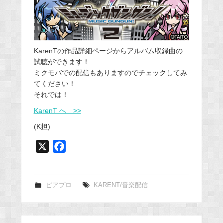
KarenTの作品詳細ページからアルバム収録曲の
試聴ができます！
ミクモバでの配信もありますのでチェックしてみ
てください！
それでは！
KarenT へ >>
(K担)
X
F
a
c
e
ピアプロ
KARENT/音楽配信
b
o