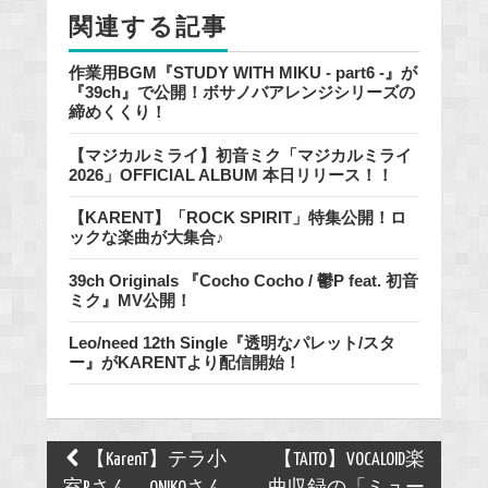
o
関連する記事
k
作業用BGM『STUDY WITH MIKU - part6 -』が
『39ch』で公開！ボサノバアレンジシリーズの
締めくくり！
【マジカルミライ】初音ミク「マジカルミライ
2026」OFFICIAL ALBUM 本日リリース！！
【KARENT】「ROCK SPIRIT」特集公開！ロ
ックな楽曲が大集合♪
39ch Originals 『Cocho Cocho / 鬱P feat. 初音
ミク』MV公開！
Leo/need 12th Single『透明なパレット/スタ
ー』がKARENTより配信開始！
Post
【KarenT】テラ小
【TAITO】VOCALOID楽